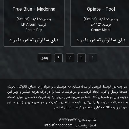
True Blue - Madonna
Opiate - Tool
وضعیت
:
آکبند (Sealed)
وضعیت
:
آکبند (Sealed)
فرمت
:
"12 EP
فرمت
:
LP Album
Genre
:
Pop
Genre
:
Metal
برای سفارش تماس بگیرید
برای سفارش تماس بگیرید
۱
۲
۳
۴
بعدی
سی‌وسه‌دور توسط گروهی از علاقه‌مندان به موسیقی، و هواداران مدیای آنالوگ، به‌ویژه
صفحۀ وینیل و گرام ایجاد گردیده، و می‌کوشد تا شما را در درک هرچه بیشتر و بهتر این
تجربه یاری و همراهی کند. شما در سی‌وسه‌دور می‌توانید به صورت تخصصی انواع صفحه
و محصولات مرتبط را با بهترین قیمت، بالاترین کیفیت و در سریع‌ترین زمان ممکن
خریداری و مقالات دنیای صفحه و گرام را دنبال نمایید.
شماره تماس:
09212761527
ایمیل پشتیبانی:
info[at]33dor.com