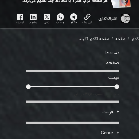
هر ​صفحه گرام، همراه با محافظ جلد تقدیم می‌گردد.
اشتراک‌گذاری
کپی لینک
تلگرام
واتساپ
ایکس
لینکدین
فیسبوک
:
دور
صفحه
صفحه 33دور آکبند
دسته‌ها
صفحه
قیمت
۰ تومان - ۳۱,۵۰۰,۰۰۰ تومان
فرمت
Genre