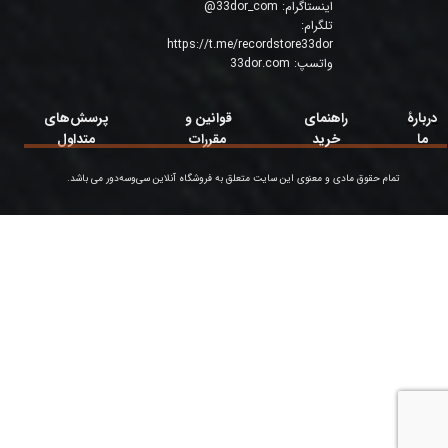
اینستاگرام:
33dor_com
@
تلگرام:
https://t.me/recordstore33dor
واتسپ:
33dor.com
دربارۀ
راهنمای
قوانین و
پرسش‌های
ما
خرید
مقررات
متداول
تمام حقوق مادی و معنوی این سایت متعلق به فروشگاه آنلاین سی‌وسه‌دور می باشد.