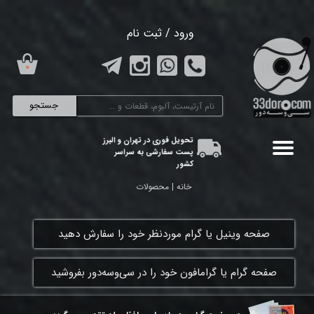
حساب کاربری من
ورود
/
ثبت نام
تغییر گذر واژه
۰
سفارشات
جستجو
خروج از حساب کاربری
تحویل فوری در تهران و البرز
پست سفارشی به سراسر
کشور
خانه | محصولات
​صفحه وینیل یا گرام موردنظر خود را سفارش دهید
​صفحه گرام یا گرامافون خود را در سی‌وسه‌دور بفروشید