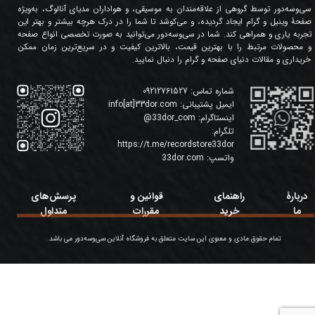
سی‌وسه‌دور توسط گروهی از علاقه‌مندان به موسیقی، و هواداران مدیای آنالوگ، به‌ویژه
صفحۀ وینیل و گرام ایجاد گردیده، و می‌کوشد تا شما را در درک هرچه بیشتر و بهتر این
تجربه یاری و همراهی کند. شما در سی‌وسه‌دور می‌توانید به صورت تخصصی انواع صفحه
و محصولات مرتبط را با بهترین قیمت، بالاترین کیفیت و در سریع‌ترین زمان ممکن
خریداری و مقالات دنیای صفحه و گرام را دنبال نمایید.
شماره تماس:
09212761527
ایمیل پشتیبانی:
info[at]33dor.com
اینستاگرام:
33dor_com
@
تلگرام:
https://t.me/recordstore33dor
واتسپ:
33dor.com
دربارۀ
راهنمای
قوانین و
پرسش‌های
ما
خرید
مقررات
متداول
تمام حقوق مادی و معنوی این سایت متعلق به فروشگاه آنلاین سی‌وسه‌دور می باشد.