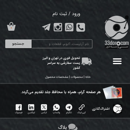
حساب کاربری من
ورود
/
ثبت نام
تغییر گذر واژه
۰
سفارشات
جستجو
خروج از حساب کاربری
تحویل فوری در تهران و البرز
پست سفارشی به سراسر
کشور
خانه | محصولات | مشخصات محصول
هر ​صفحه گرام، همراه با محافظ جلد تقدیم می‌گردد.
اشتراک‌گذاری
کپی لینک
تلگرام
واتساپ
ایکس
لینکدین
فیسبوک
:
بلاگ