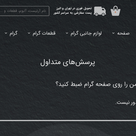
تحویل فوری در تهران و البرز
۰
پست سفارشی به سراسر کشور
صفحه
لوازم جانبی گرام
قطعات گرام
گرام
45دور (7اینچ) بازشده
33دور (12اینچ) آکبند
33دور (12اینچ) باز شده
تبدیل 45
پرسش‌های متداول
من را روی صفحه گرام ضبط کنید؟
دور نیست.