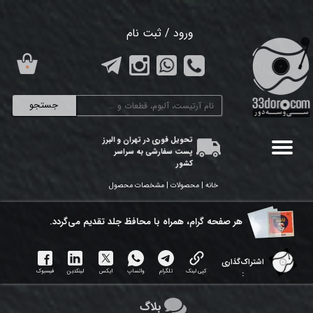
حساب کاربری من
ورود
/
ثبت نام
تغییر گذر واژه
۰
سفارشات
جستجو
خروج از حساب کاربری
تحویل فوری در تهران و البرز
پست سفارشی به سراسر
کشور
خانه | محصولات | مشخصات محصول
هر ​صفحه گرام، همراه با محافظ جلد تقدیم می‌گردد.
اشتراک‌گذاری
کپی لینک
تلگرام
واتساپ
ایکس
لینکدین
فیسبوک
:
بلاگ