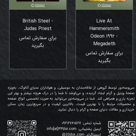
British Steel -
Live At
Judas Priest
Hammersmith
Odeon 1992 -
برای سفارش تماس
Megadeth
بگیرید
برای سفارش تماس
بگیرید
سی‌وسه‌دور توسط گروهی از علاقه‌مندان به موسیقی، و هواداران مدیای آنالوگ، به‌ویژه
صفحۀ وینیل و گرام ایجاد گردیده، و می‌کوشد تا شما را در درک هرچه بیشتر و بهتر این
تجربه یاری و همراهی کند. شما در سی‌وسه‌دور می‌توانید به صورت تخصصی انواع صفحه
و محصولات مرتبط را با بهترین قیمت، بالاترین کیفیت و در سریع‌ترین زمان ممکن
خریداری و مقالات دنیای صفحه و گرام را دنبال نمایید.
شماره تماس:
09212761527
ایمیل پشتیبانی:
info[at]33dor.com
اینستاگرام:
33dor_com
@