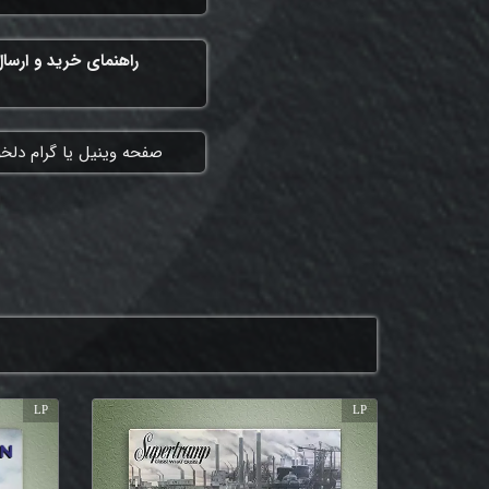
راهنمای خرید و ارسا
​صفحه وینیل یا گرام دلخ
LP
LP