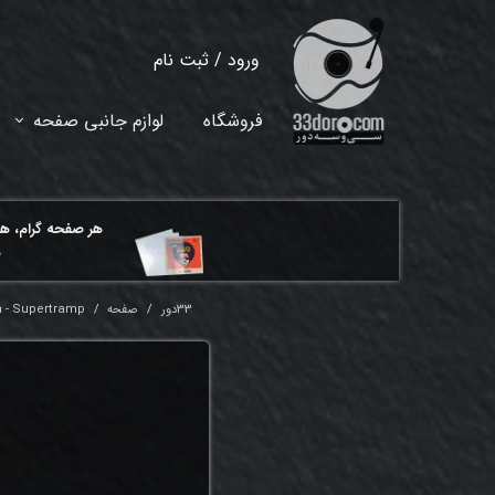
ورود
/
ثبت نام
حساب کاربری من
فروشگاه
لوازم جانبی صفحه
تغییر گذر واژه
سفارشات
هر ​صفحه گرام، ه
خروج از حساب کاربری
م
33دور
صفحه
a - Supertramp