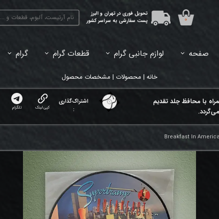
تحویل فوری در تهران و البرز
۰
پست سفارشی به سراسر کشور
صفحه
لوازم جانبی گرام
قطعات گرام
گرام
45دور (7اینچ) بازشده
33دور (12اینچ) آکبند
33دور (12اینچ) باز شده
تبدیل 45
خانه | محصولات | مشخصات محصول
مراه با محافظ جلد تقدیم
اشتراک‌گذاری
کپی لینک
تلگرام
:
ی‌گردد.
Breakfast In Americ