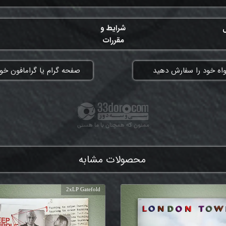
ل
شرایط و
مقررات
واه خود را سفارش دهید
​صفحه گرام یا گرامافون خود
ممنون که همچنان با ما هستی
محصولات مشابه
2xLP Gatefold