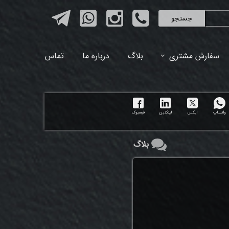
جستجو
سفارش مشتری
بلاگ
درباره ما
تماس
واتساپ
ایکس
لینکدین
فیسبوک
بلاگ