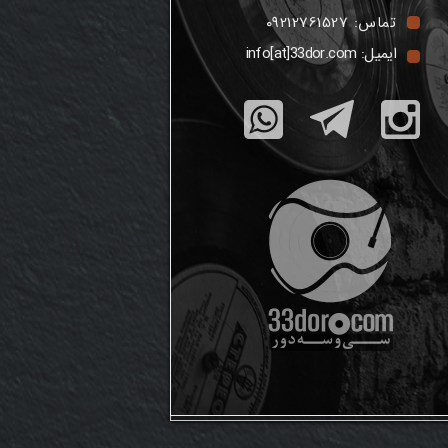
تماس:
۰۹212761527
ایمیل:
info[at]33dor.com