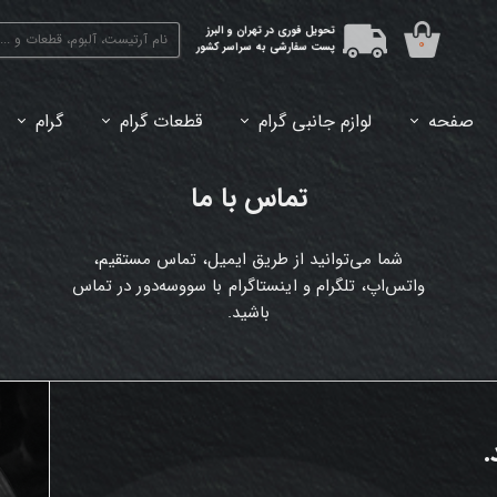
تحویل فوری در تهران و البرز
۰
پست سفارشی به سراسر کشور
صفحه
لوازم جانبی گرام
قطعات گرام
گرام
45دور (7اینچ) بازشده
33دور (12اینچ) آکبند
33دور (12اینچ) باز شده
تبدیل 45
تماس با ما
شما می‌توانید از طریق ایمیل،
تماس مستقیم،
واتس‌اپ، تلگرام و اینستاگرام با سو‌وسه‌دور در تماس
باشید.​
.