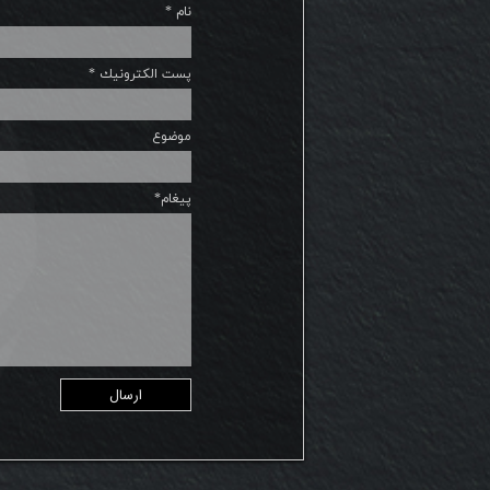
نام *
پست الكترونيك *
موضوع
پیغام*
ارسال