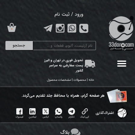
حساب کاربری من
ورود
/
ثبت نام
تغییر گذر واژه
۰
سفارشات
جستجو
خروج از حساب کاربری
تحویل فوری در تهران و البرز
پست سفارشی به سراسر
کشور
خانه | محصولات | مشخصات محصول
هر ​صفحه گرام، همراه با محافظ جلد تقدیم می‌گردد.
اشتراک‌گذاری
کپی لینک
تلگرام
واتساپ
ایکس
لینکدین
فیسبوک
:
بلاگ