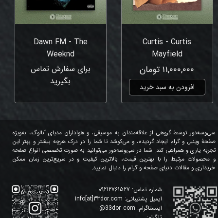
Dawn FM - The
Curtis - Curtis
Weeknd
Mayfield
۱۱,۰۰۰,۰۰۰ تومان
برای سفارش تماس
بگیرید
افزودن به سبد خرید
سی‌وسه‌دور توسط گروهی از علاقه‌مندان به موسیقی، و هواداران مدیای آنالوگ، به‌ویژه
صفحۀ وینیل و گرام ایجاد گردیده، و می‌کوشد تا شما را در درک هرچه بیشتر و بهتر این
تجربه یاری و همراهی کند. شما در سی‌وسه‌دور می‌توانید به صورت تخصصی انواع صفحه
و محصولات مرتبط را با بهترین قیمت، بالاترین کیفیت و در سریع‌ترین زمان ممکن
خریداری و مقالات دنیای صفحه و گرام را دنبال نمایید.
شماره تماس:
09212761527
ایمیل پشتیبانی:
info[at]33dor.com
اینستاگرام:
33dor_com
@
تلگرام: