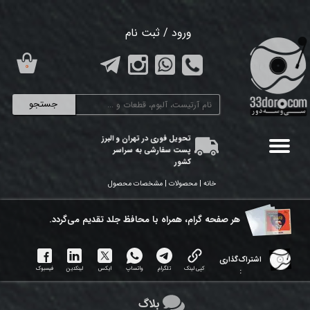
حساب کاربری من
ورود
/
ثبت نام
تغییر گذر واژه
۰
سفارشات
جستجو
خروج از حساب کاربری
تحویل فوری در تهران و البرز
پست سفارشی به سراسر
کشور
خانه | محصولات | مشخصات محصول
هر ​صفحه گرام، همراه با محافظ جلد تقدیم می‌گردد.
اشتراک‌گذاری
کپی لینک
تلگرام
واتساپ
ایکس
لینکدین
فیسبوک
:
بلاگ