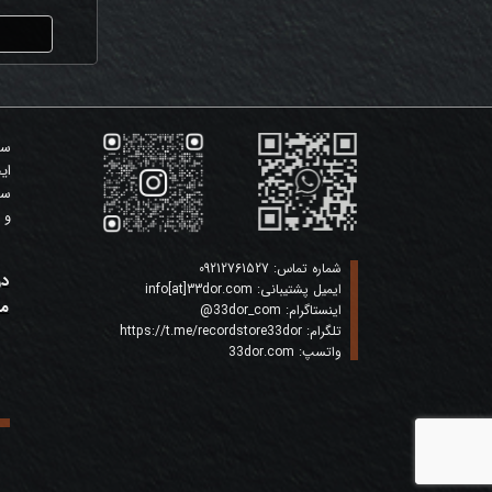
ا
سی
ای
سی
و 
شماره تماس:
09212761527
در
ایمیل پشتیبانی:
info[at]33dor.com
ما
اینستاگرام:
33dor_com
@
تلگرام:
https://t.me/recordstore33dor
واتسپ:
33dor.com