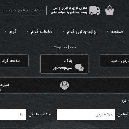
تحویل فوری در تهران و البرز
۰
پست سفارشی به سراسر کشور
صفحه
لوازم جانبی گرام
قطعات گرام
گرام
45دور (7اینچ) بازشده
33دور (12اینچ) آکبند
33دور (12اینچ) باز شده
تبدیل 45
خانه | محصولات
فارش دهید
​صفحه گرام ی
بلاگ
سی‌وسه‌دور
اشتراک‌
:
گرام
 اساس
تعداد نمایش
مرتبط‌ترین
۱۸