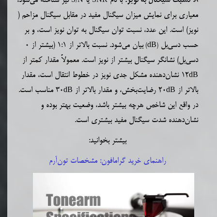
8.
با نام
یا
نیز شناخته می‌شود،
نسبت سیگنال به نویز:
S/N
SNR
معیاری برای نمایش میزان سیگنال مفید در مقابل سیگنال مزاحم (
نویز) است. این عدد، نسبت توان سیگنال به توان نویز است، و بر
حسب دسی‌بل
بیان می‌شود
. نسبت بالاتر از 1:1 (بیشتر از 0
)
dB
(
دسی‌بل) نشانگر سیگنال بیشتر از نویز است. معمولاً مقدار کمتر از
12 نشان‌‌دهنده مشکل جدی نویز در خطوط انتقال است، مقدار
dB
بالاتر از
20 رضایت‌بخش، و مقدار بالاتر از
30 مناسب است.
dB
dB
در واقع این شاخص هرچه بیشتر باشد، وضعیت بهتر بوده و
نشان‌دهنده شدت سیگنال مفید بیشتری است.
بیشتر بخوانید:
راهنمای خرید گرامافون: مشخصات تون‌آرم