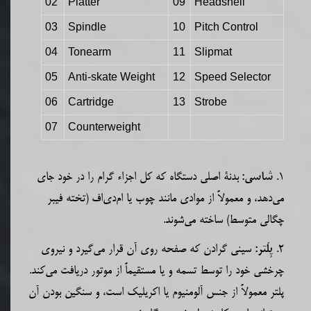
02
Platter
09
Headshell
03
Spindle
10
Pitch Control
04
Tonearm
11
Slipmat
05
Anti-skate Weight
12
Speed Selector
06
Cartridge
13
Strobe
07
Counterweight
1.
بدنۀ اصلی دستگاه که کل اجزاء گرام را در خود جای
شاسی:
می‌دهد، و معمولاً از موادی مانند چوب یا ام‌دی‌اف (تخته فیبر
چگالی متوسط) ساخته می‌شوند.
2.
سینی گرادن که صفحه روی آن قرار می‌گیرد و نیروی
پِلَتر:
چرخشی خود را توسط تسمه و یا مستقیماً از موتور دریافت می‌کند.
پلتر معمولاً از جنس آلومنیوم یا اکریلیک است، و
سنگین‌ بودن آن