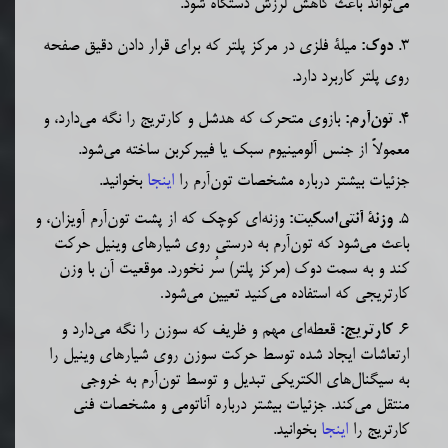
می‌تواند باعث کاهش لرزش دستگاه شود.
3.
میلۀ فلزی در مرکز پلتر که برای قرار دادن دقیق صفحه
دوک:
روی پلتر کاربرد دارد.
4
.
بازوی متحرک که هدشل و کارتریج را نگه می‌دارد، و
تون‌آرم:
معمولاً از جنس آلومینیوم سبک یا فیبرکربن ساخته
می‌شود.
جزئیات بیشتر درباره مشخصات
تون‌آرم
را
اینجا
بخوانید.
5.
وزنه‌ای کوچک که از پشت تون‌آرم آویزان، و
وزنۀ آنتی‌اسکیت:
باعث می‌شود که تون‌آرم به درستی روی شیارهای وینیل حرکت
کند و به سمت دوک (مرکز پلتر) سُر نخورد. موقعیت آن با وزن
کارتریجی که استفاده می‌کنید تعیین می‌شود
.
6.
قعطه‌ای مهم و ظریف که سوزن را نگه می‌دارد و
کارتریج:
ارتعاشات ایجاد شده توسط حرکت سوزن روی شیارهای وینیل را
به سیگنال
های الکتریکی تبدیل و توسط تون‌آرم به خروجی
منتقل
می‌کند. جزئیات بیشتر درباره آناتومی و مشخصات فنی
کارتریج را
اینجا
بخوانید.