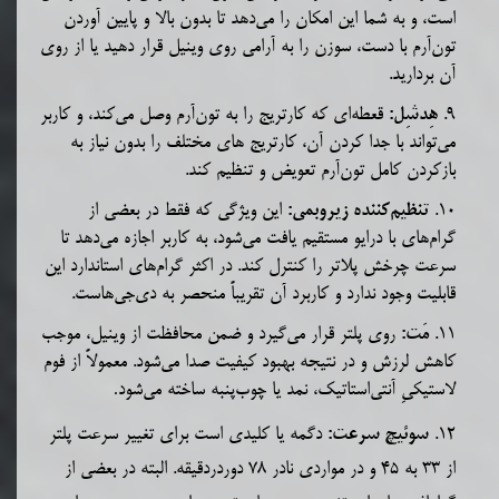
است، و به شما این امکان را می‌دهد تا بدون بالا و پایین آوردن
تون‌آرم با دست، سوزن را به آرامی روی وینیل قرار دهید یا از روی
آن بردارید.
9.
قعطه‌ای
که کارتریج را به تون‌آرم وصل
می‌کند
، و کاربر
هِدشِل:
می‌تواند با جدا کردن آن، کارتریج های مختلف را بدون نیاز به
بازکردن کامل تون‌آرم تعویض و تنظیم کند.
10.
این ویژگی که فقط در بعضی از
تنظیم
کننده زیروبمی:
گرام‌های با درایو مستقیم یافت می‌شود، به کاربر اجازه می‌دهد تا
سرعت چرخش پلاتر را کنترل کند. در اکثر گرام‌های استاندارد این
قابلیت وجود ندارد و کاربرد آن تقریباً منحصر به دی‌جی‌هاست.
11.
روی پلتر قرار می‌گیرد و ضمن محافظت از وینیل، موجب
مَت:
کاهش لرزش و در نتیجه بهبود کیفیت صدا می‌شود. معمولاً از فوم
.
لاستیکیِ آنتی‌استاتیک، نمد یا چوب‌پنبه ساخته می‌شود
12.
دگمه یا کلیدی است برای تغییر سرعت پلتر
سوئیچ سرعت:
از 33 به 45 و در مواردی نادر 78 دوردردقیقه. البته در بعضی از