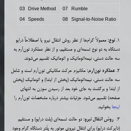
03
Drive Method
07
Rumble
04
Speeds
08
Signal-to-Noise Ratio
1.
معمولاً گرام‌ها‌‌ از نظر روش انتقال نیرو یا اصطلاحاً درایو
نوع:
دستگاه به دو نوع تسمه‌ای و مستقیم، و از نظر عملکرد
تون‌آرم
به
سه
حالت دستی، نیمه‌اتوماتیک و اتوماتیک تقسیم
می‌شوند.
2.
مکانیزم حرکت مکانیکی
تون‌آرم
است و شامل
عملکرد تون‌آرم:
سه
حالت دستی، نیمه‌اتوماتیک (
پخش از ابتدا)
و اتوماتیک (
پخش
از ابتدا و برگشت به جای خود بعد از رسیدن سوزن به انتهای
صفحه)
تقسیم
می‌شود. جزئیات بیشتر درباره مشخصات
تون‌آرم
را
اینجا
بخوانید.
3.
دو حالت تسمه‌ای (بلت درایو) و مستقیم
روش انتقال نیرو:
(دایرکت درایو) برای انتقال نیروی موتور به پِلَتر دستگاه گرام وجود