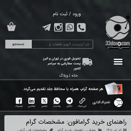
حساب کاربری من
ورود
/
ثبت نام
تغییر گذر واژه
۰
سفارشات
جستجو
خروج از حساب کاربری
تحویل فوری در تهران و البرز
پست سفارشی به سراسر
کشور
خانه |
وبلاگ
هر ​صفحه گرام، همراه با محافظ جلد تقدیم می‌گردد.
اشتراک‌گذاری
کپی لینک
تلگرام
واتساپ
ایکس
لینکدین
فیسبوک
:
راهنمای خرید گرامافون: مشخصات گرام
۰۲ تیر ۱۴۰۱
معرفی
،
راهنمای خرید گرام
مشخصات فنی گرام
،