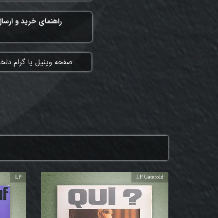
راهنمای خرید و ارسا
​صفحه وینیل یا گرام دلخ
LP
LP Gatefold