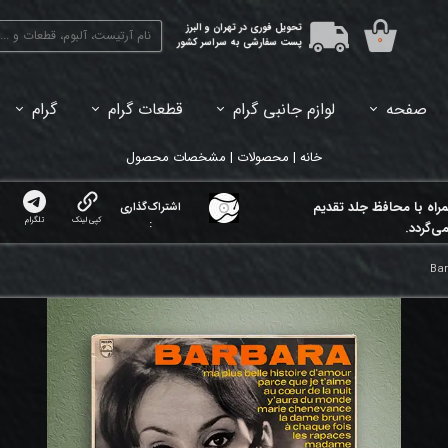
تحویل فوری در تهران و البرز
۰
پست سفارشی به سراسر کشور
صفحه
لوازم جانبی گرام
قطعات گرام
گرام
45دور (7اینچ) بازشده
33دور (12اینچ) آکبند
33دور (12اینچ) باز شده
تبدیل 45
خانه | محصولات | مشخصات محصول
مراه با محافظ جلد تقدیم
اشتراک‌گذاری
کپی لینک
تلگرام
:
ی‌گردد.
Bar