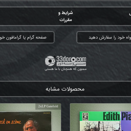
ل
شرایط و
مقررات
واه خود را سفارش دهید
​صفحه گرام یا گرامافون خود
ممنون که همچنان با ما هستی
محصولات مشابه
2xLP Gatefold