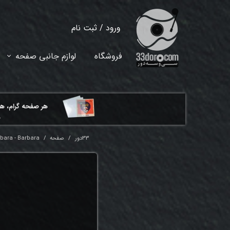
ورود
/
ثبت نام
حساب کاربری من
فروشگاه
لوازم جانبی صفحه
تغییر گذر واژه
سفارشات
هر ​صفحه گرام، ه
خروج از حساب کاربری
م
33دور
صفحه
bara - Barbara