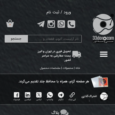
حساب کاربری من
ورود
/
ثبت نام
تغییر گذر واژه
۰
سفارشات
جستجو
خروج از حساب کاربری
تحویل فوری در تهران و البرز
پست سفارشی به سراسر
کشور
خانه | محصولات | مشخصات محصول
هر ​صفحه گرام، همراه با محافظ جلد تقدیم می‌گردد.
اشتراک‌گذاری
کپی لینک
تلگرام
واتساپ
ایکس
لینکدین
فیسبوک
:
بلاگ