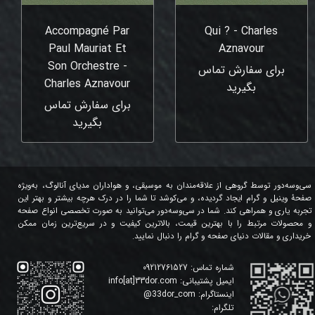
Accompagné Par
Qui ? - Charles
Paul Mauriat Et
Aznavour
Son Orchestre -
برای سفارش تماس
Charles Aznavour
بگیرید
برای سفارش تماس
بگیرید
سی‌وسه‌دور توسط گروهی از علاقه‌مندان به موسیقی، و هواداران مدیای آنالوگ، به‌ویژه
صفحۀ وینیل و گرام ایجاد گردیده، و می‌کوشد تا شما را در درک هرچه بیشتر و بهتر این
تجربه یاری و همراهی کند. شما در سی‌وسه‌دور می‌توانید به صورت تخصصی انواع صفحه
و محصولات مرتبط را با بهترین قیمت، بالاترین کیفیت و در سریع‌ترین زمان ممکن
خریداری و مقالات دنیای صفحه و گرام را دنبال نمایید.
شماره تماس:
09212761527
ایمیل پشتیبانی:
info[at]33dor.com
اینستاگرام:
33dor_com
@
تلگرام: