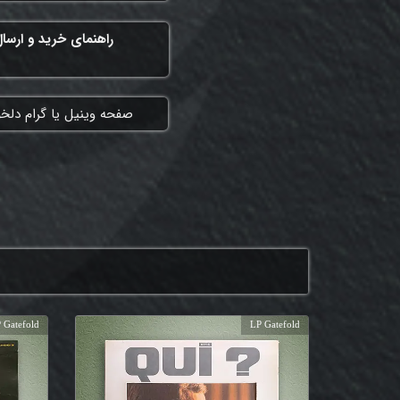
راهنمای خرید و ارسا
​صفحه وینیل یا گرام دلخ
 Gatefold
LP Gatefold