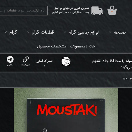
تحویل فوری در تهران و البرز
۰
پست سفارشی به سراسر کشور
صفحه
لوازم جانبی گرام
قطعات گرام
گرام
45دور (7اینچ) بازشده
33دور (12اینچ) آکبند
33دور (12اینچ) باز شده
تبدیل 45
خانه | محصولات | مشخصات محصول
مراه با محافظ جلد تقدیم
اشتراک‌گذاری
کپی لینک
تلگرام
:
ی‌گردد.
Moust