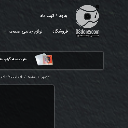
ورود
/
ثبت نام
حساب کاربری من
فروشگاه
لوازم جانبی صفحه
تغییر گذر واژه
سفارشات
هر ​صفحه گرام، ه
خروج از حساب کاربری
م
33دور
صفحه
aki - Moustaki