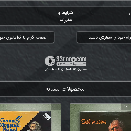
ل
شرایط و
مقررات
واه خود را سفارش دهید
​صفحه گرام یا گرامافون خود
ممنون که همچنان با ما هستی
محصولات مشابه
LP
2xLP