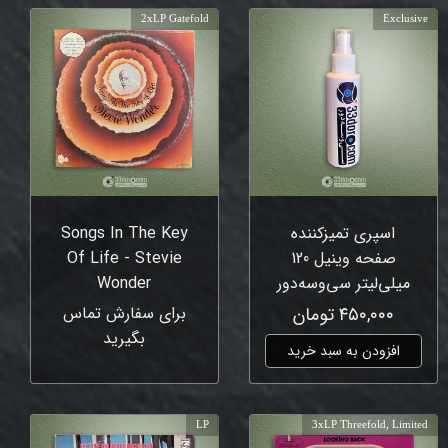
2xLP Gatefold
Exclusive
اسپری تمیزکننده
Songs In The Key
صفحه وینیل 120
Of Life - Stevie
میلی‌لیتر سی‌وسه‌دور
Wonder
۴۵۰,۰۰۰ تومان
برای سفارش تماس
بگیرید
افزودن به سبد خرید
LP
3xLP Threefold, Limited