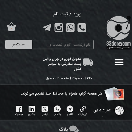
حساب کاربری من
ورود
/
ثبت نام
تغییر گذر واژه
۰
سفارشات
جستجو
خروج از حساب کاربری
تحویل فوری در تهران و البرز
پست سفارشی به سراسر
کشور
خانه | محصولات | مشخصات محصول
هر ​صفحه گرام، همراه با محافظ جلد تقدیم می‌گردد.
اشتراک‌گذاری
کپی لینک
تلگرام
واتساپ
ایکس
لینکدین
فیسبوک
:
بلاگ