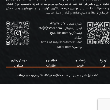
تجربه یاری و همراهی کند. شما در سی‌وسه‌دور می‌توانید به صورت تخصصی انواع صفحه
و محصولات مرتبط را با بهترین قیمت، بالاترین کیفیت و در سریع‌ترین زمان ممکن
خریداری و مقالات دنیای صفحه و گرام را دنبال نمایید.
شماره تماس:
09212761527
ایمیل پشتیبانی:
info[at]33dor.com
اینستاگرام:
33dor_com
@
تلگرام:
https://t.me/recordstore33dor
واتسپ:
33dor.com
دربارۀ
راهنمای
قوانین و
پرسش‌های
ما
خرید
مقررات
متداول
تمام حقوق مادی و معنوی این سایت متعلق به فروشگاه آنلاین سی‌وسه‌دور می باشد.