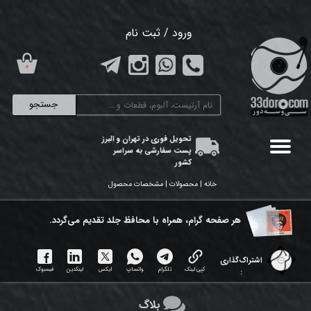
حساب کاربری من
ورود
/
ثبت نام
تغییر گذر واژه
۰
سفارشات
جستجو
خروج از حساب کاربری
تحویل فوری در تهران و البرز
پست سفارشی به سراسر
کشور
خانه | محصولات | مشخصات محصول
هر ​صفحه گرام، همراه با محافظ جلد تقدیم می‌گردد.
اشتراک‌گذاری
کپی لینک
تلگرام
واتساپ
ایکس
لینکدین
فیسبوک
:
بلاگ