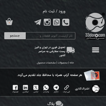
حساب کاربری من
ورود
/
ثبت نام
تغییر گذر واژه
۰
سفارشات
جستجو
خروج از حساب کاربری
تحویل فوری در تهران و البرز
پست سفارشی به سراسر
کشور
خانه | محصولات | مشخصات محصول
هر ​صفحه گرام، همراه با محافظ جلد تقدیم می‌گردد.
اشتراک‌گذاری
کپی لینک
تلگرام
واتساپ
ایکس
لینکدین
فیسبوک
:
بلاگ