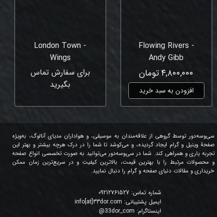
London Town -
Flowing Rivers -
Wings
Andy Gibb
۴,۸۰۰,۰۰۰ تومان
برای سفارش تماس
بگیرید
افزودن به سبد خرید
سی‌وسه‌دور توسط گروهی از علاقه‌مندان به موسیقی، و هواداران مدیای آنالوگ، به‌ویژه
صفحۀ وینیل و گرام ایجاد گردیده، و می‌کوشد تا شما را در درک هرچه بیشتر و بهتر این
تجربه یاری و همراهی کند. شما در سی‌وسه‌دور می‌توانید به صورت تخصصی انواع صفحه
و محصولات مرتبط را با بهترین قیمت، بالاترین کیفیت و در سریع‌ترین زمان ممکن
خریداری و مقالات دنیای صفحه و گرام را دنبال نمایید.
شماره تماس:
09212761527
ایمیل پشتیبانی:
info[at]33dor.com
اینستاگرام:
33dor_com
@