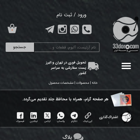
حساب کاربری من
ورود
/
ثبت نام
تغییر گذر واژه
۰
سفارشات
جستجو
خروج از حساب کاربری
تحویل فوری در تهران و البرز
پست سفارشی به سراسر
کشور
خانه | محصولات | مشخصات محصول
هر ​صفحه گرام، همراه با محافظ جلد تقدیم می‌گردد.
اشتراک‌گذاری
کپی لینک
تلگرام
واتساپ
ایکس
لینکدین
فیسبوک
:
بلاگ