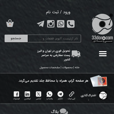
حساب کاربری من
ورود
/
ثبت نام
تغییر گذر واژه
۰
سفارشات
جستجو
خروج از حساب کاربری
تحویل فوری در تهران و البرز
پست سفارشی به سراسر
کشور
خانه | محصولات | مشخصات محصول
هر ​صفحه گرام، همراه با محافظ جلد تقدیم می‌گردد.
اشتراک‌گذاری
کپی لینک
تلگرام
واتساپ
ایکس
لینکدین
فیسبوک
:
بلاگ