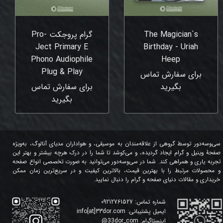
The Magician`s
گرام پروجکت Pro-
Ject Primary E
Birthday - Uriah
Phono Audiophile
Heep
Plug & Play
برای سفارش تماس
بگیرید
برای سفارش تماس
بگیرید
سی‌وسه‌دور توسط گروهی از علاقه‌مندان به موسیقی، و هواداران مدیای آنالوگ، به‌ویژه
صفحۀ وینیل و گرام ایجاد گردیده، و می‌کوشد تا شما را در درک هرچه بیشتر و بهتر این
تجربه یاری و همراهی کند. شما در سی‌وسه‌دور می‌توانید به صورت تخصصی انواع صفحه
و محصولات مرتبط را با بهترین قیمت، بالاترین کیفیت و در سریع‌ترین زمان ممکن
خریداری و مقالات دنیای صفحه و گرام را دنبال نمایید.
شماره تماس:
09212761527
ایمیل پشتیبانی:
info[at]33dor.com
اینستاگرام:
33dor_com
@