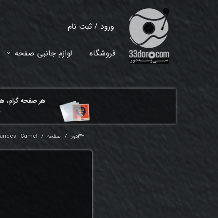
ورود
/
ثبت نام
حساب کاربری من
فروشگاه
لوازم جانبی صفحه
تغییر گذر واژه
سفارشات
هر ​صفحه گرام، ه
خروج از حساب کاربری
م
33دور
صفحه
ances - Camel