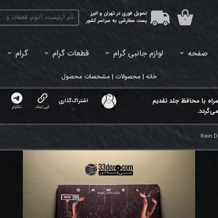
تحویل فوری در تهران و البرز
۰
پست سفارشی به سراسر کشور
صفحه
لوازم جانبی گرام
قطعات گرام
گرام
45دور (7اینچ) بازشده
33دور (12اینچ) آکبند
33دور (12اینچ) باز شده
تبدیل 45
خانه | محصولات | مشخصات محصول
مراه با محافظ جلد تقدیم
اشتراک‌گذاری
کپی لینک
تلگرام
:
ی‌گردد.
Rain D