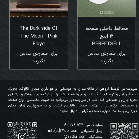
محافظ داخلی صفحه
The Dark side Of
12 اینچ
The Moon - Pink
Floyd
‎PERFETSELL
برای سفارش تماس
برای سفارش تماس
بگیرید
بگیرید
سی‌وسه‌دور توسط گروهی از علاقه‌مندان به موسیقی، و هواداران مدیای آنالوگ، به‌ویژه
صفحۀ وینیل و گرام ایجاد گردیده، و می‌کوشد تا شما را در درک هرچه بیشتر و بهتر این
تجربه یاری و همراهی کند. شما در سی‌وسه‌دور می‌توانید به صورت تخصصی انواع صفحه
و محصولات مرتبط را با بهترین قیمت، بالاترین کیفیت و در سریع‌ترین زمان ممکن
خریداری و مقالات دنیای صفحه و گرام را دنبال نمایید.
شماره تماس:
09212761527
ایمیل پشتیبانی:
info[at]33dor.com
اینستاگرام:
33dor_com
@