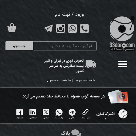
حساب کاربری من
ورود
/
ثبت نام
تغییر گذر واژه
۰
سفارشات
جستجو
خروج از حساب کاربری
تحویل فوری در تهران و البرز
پست سفارشی به سراسر
کشور
خانه | محصولات | مشخصات محصول
هر ​صفحه گرام، همراه با محافظ جلد تقدیم می‌گردد.
اشتراک‌گذاری
کپی لینک
تلگرام
واتساپ
ایکس
لینکدین
فیسبوک
:
بلاگ