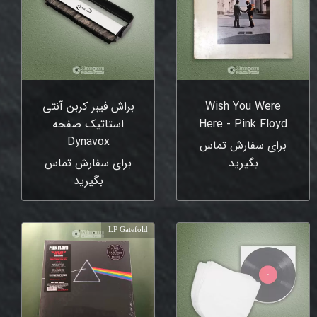
Wish You Were
براش فیبر کربن آنتی
Here - Pink Floyd
استاتیک صفحه
Dynavox
برای سفارش تماس
بگیرید
برای سفارش تماس
بگیرید
LP Gatefold