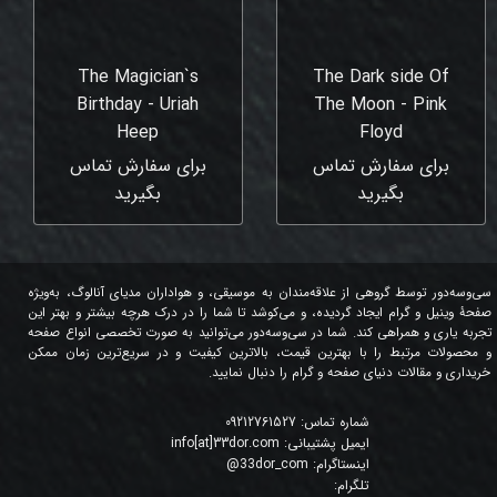
The Magician`s
The Dark side Of
Birthday - Uriah
The Moon - Pink
Heep
Floyd
برای سفارش تماس
برای سفارش تماس
بگیرید
بگیرید
سی‌وسه‌دور توسط گروهی از علاقه‌مندان به موسیقی، و هواداران مدیای آنالوگ، به‌ویژه
صفحۀ وینیل و گرام ایجاد گردیده، و می‌کوشد تا شما را در درک هرچه بیشتر و بهتر این
تجربه یاری و همراهی کند. شما در سی‌وسه‌دور می‌توانید به صورت تخصصی انواع صفحه
و محصولات مرتبط را با بهترین قیمت، بالاترین کیفیت و در سریع‌ترین زمان ممکن
خریداری و مقالات دنیای صفحه و گرام را دنبال نمایید.
شماره تماس:
09212761527
ایمیل پشتیبانی:
info[at]33dor.com
اینستاگرام:
33dor_com
@
تلگرام: