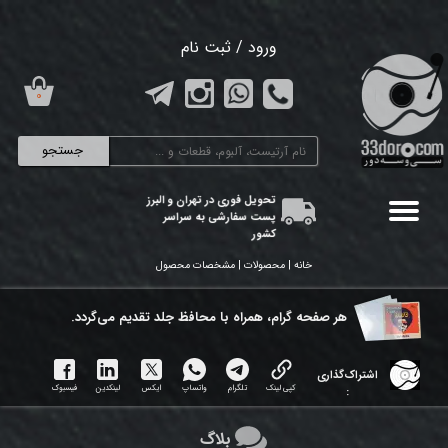
حساب کاربری من
ورود
/
ثبت نام
تغییر گذر واژه
۰
سفارشات
جستجو
خروج از حساب کاربری
تحویل فوری در تهران و البرز
پست سفارشی به سراسر
کشور
خانه | محصولات | مشخصات محصول
هر ​صفحه گرام، همراه با محافظ جلد تقدیم می‌گردد.
اشتراک‌گذاری
کپی لینک
تلگرام
واتساپ
ایکس
لینکدین
فیسبوک
:
بلاگ