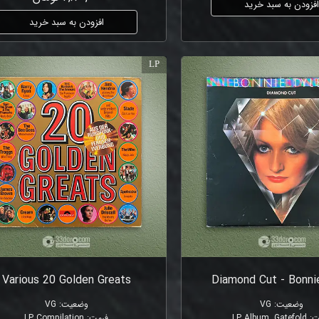
فزودن به سبد خرید
افزودن به سبد خرید
LP
Various 20 Golden Greats
Diamond Cut - Bonni
وضعیت
:
VG
وضعیت
:
VG
ت
:
LP Album, Gatefold
فرمت
:
LP Compilation