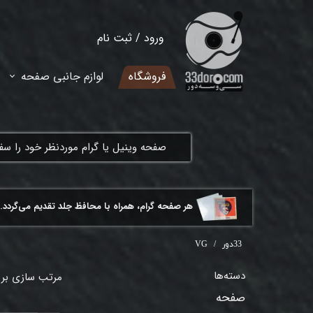
ورود
/
ثبت نام
حساب کاربری من
فروشگاه
لوازم جانبی صفحه
تغییر گذر واژه
سفارشات
​صفحه وینیل یا گرام موردنظر خود را س
خروج از حساب کاربری
هر ​صفحه گرام، همراه با محافظ جلد تقدیم می‌گردد.
33دور
VG
دسته‌ها
مرتب سازی بر
صفحه