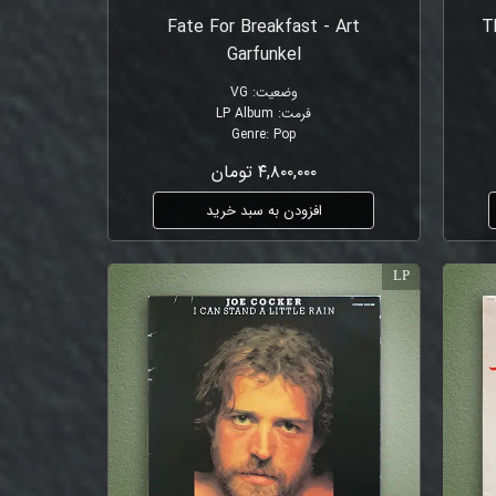
Fate For Breakfast - Art
T
Garfunkel
وضعیت
:
VG
فرمت
:
LP Album
Genre
:
Pop
۴,۸۰۰,۰۰۰ تومان
افزودن به سبد خرید
LP