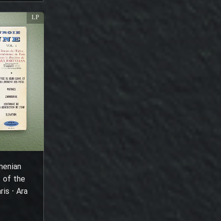
LP
menian
s of the
is ⸱ Ara