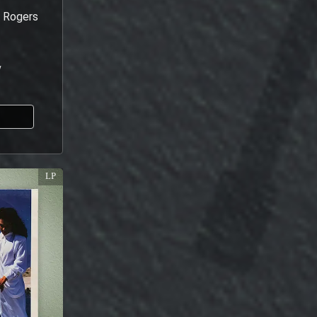
 Rogers
y
ا
LP