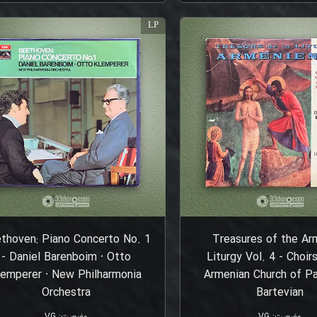
LP
thoven: Piano Concerto No. 1
Treasures of the Ar
- Daniel Barenboim ⸱ Otto
Liturgy Vol. 4 - Choir
lemperer ⸱ New Philharmonia
Armenian Church of Par
Orchestra
Bartevian
وضعیت
:
VG
وضعیت
:
VG