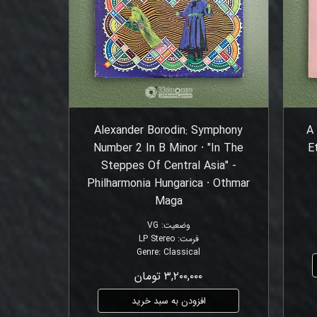
Alexander Borodin: Symphony
A
Number 2 In B Minor ⸱ "In The
E
Steppes Of Central Asia" -
Philharmonia Hungarica ⸱ Othmar
Maga
وضعیت
:
VG
فرمت
:
LP Stereo
Genre
:
Classical
۳,۲۰۰,۰۰۰ تومان
افزودن به سبد خرید