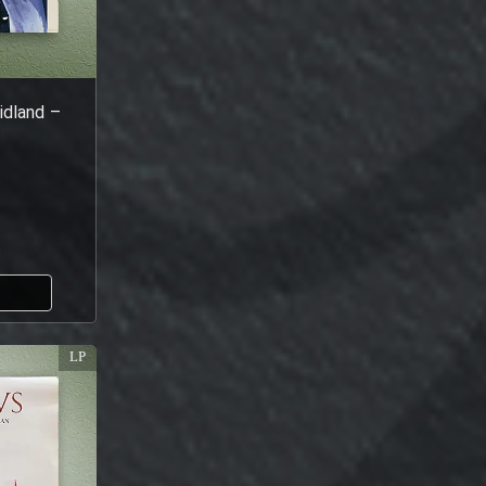
idland –
ا
LP