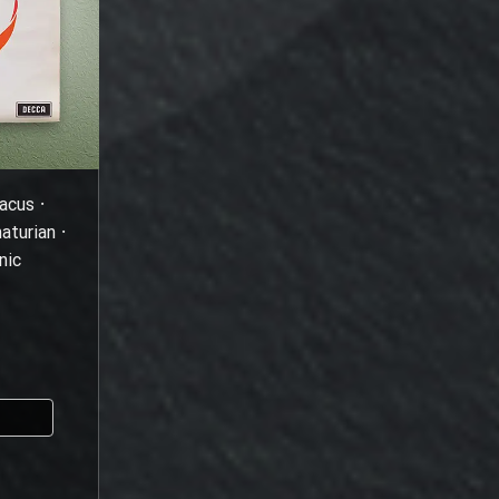
acus ⸱
turian ⸱
nic
ا