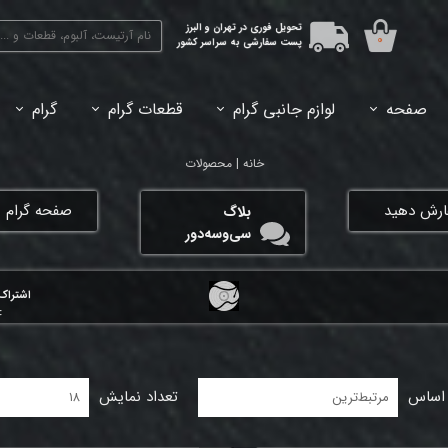
تحویل فوری در تهران و البرز
۰
پست سفارشی به سراسر کشور
صفحه
لوازم جانبی گرام
قطعات گرام
گرام
45دور (7اینچ) بازشده
33دور (12اینچ) آکبند
33دور (12اینچ) باز شده
تبدیل 45
خانه | محصولات
فارش دهید
​صفحه گرام ی
بلاگ
سی‌وسه‌دور
اشتراک‌
:
 اساس
تعداد نمایش
مرتبط‌ترین
۱۸