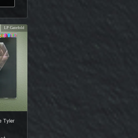
ا
LP Gatefold
e Tyler
فرم