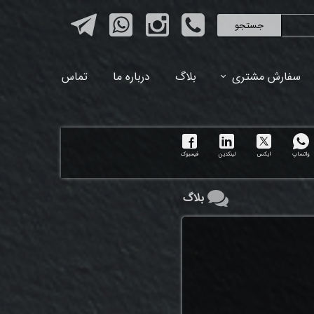
جستجو
سفارش مشتری
بلاگ
درباره ما
تماس
واتساپ
ایکس
لینکدین
فیسبوک
بلاگ