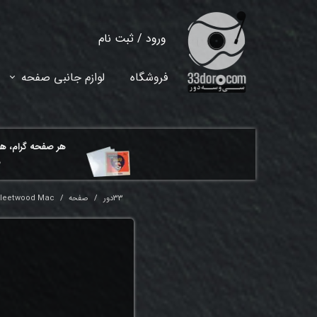
ورود
/
ثبت نام
حساب کاربری من
فروشگاه
لوازم جانبی صفحه
تغییر گذر واژه
سفارشات
هر ​صفحه گرام، ه
خروج از حساب کاربری
م
33دور
صفحه
 Fleetwood Mac