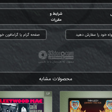
ل
شرایط و
مقررات
واه خود را سفارش دهید
​صفحه گرام یا گرامافون خود
ممنون که همچنان با ما هستی
محصولات مشابه
LP