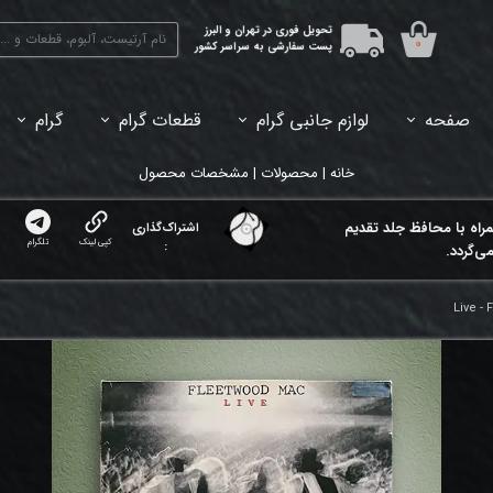
تحویل فوری در تهران و البرز
۰
پست سفارشی به سراسر کشور
صفحه
لوازم جانبی گرام
قطعات گرام
گرام
45دور (7اینچ) بازشده
33دور (12اینچ) آکبند
33دور (12اینچ) باز شده
تبدیل 45
خانه | محصولات | مشخصات محصول
مراه با محافظ جلد تقدیم
اشتراک‌گذاری
کپی لینک
تلگرام
:
ی‌گردد.
Live -