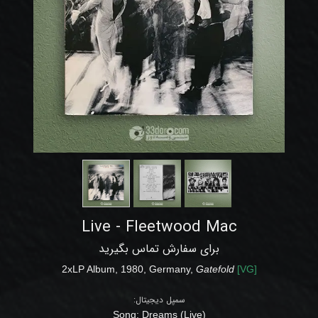
Live - Fleetwood Mac
برای سفارش تماس بگیرید
2xLP
Album,
1980, Germany,
Gatefold
[V
G
]
سمپل دیجیتال:
Song: Dreams (Live)