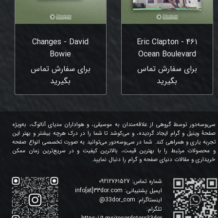
Changes - David
Eric Clapton - 461
Bowie
Ocean Boulevard
برای سفارش تماس
برای سفارش تماس
بگیرید
بگیرید
سی‌وسه‌دور توسط گروهی از علاقه‌مندان به موسیقی، و هواداران مدیای آنالوگ، به‌ویژه
صفحۀ وینیل و گرام ایجاد گردیده، و می‌کوشد تا شما را در درک هرچه بیشتر و بهتر این
تجربه یاری و همراهی کند. شما در سی‌وسه‌دور می‌توانید به صورت تخصصی انواع صفحه
و محصولات مرتبط را با بهترین قیمت، بالاترین کیفیت و در سریع‌ترین زمان ممکن
خریداری و مقالات دنیای صفحه و گرام را دنبال نمایید.
شماره تماس:
09212761527
ایمیل پشتیبانی:
info[at]33dor.com
اینستاگرام:
33dor_com
@
تلگرام: