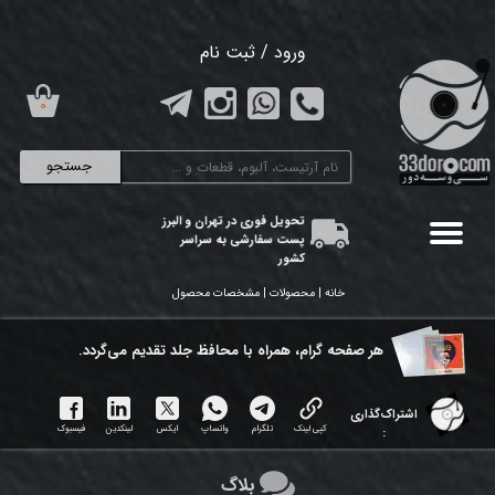
حساب کاربری من
ورود
/
ثبت نام
تغییر گذر واژه
۰
سفارشات
جستجو
خروج از حساب کاربری
تحویل فوری در تهران و البرز
پست سفارشی به سراسر
کشور
خانه | محصولات | مشخصات محصول
هر ​صفحه گرام، همراه با محافظ جلد تقدیم می‌گردد.
اشتراک‌گذاری
کپی لینک
تلگرام
واتساپ
ایکس
لینکدین
فیسبوک
:
بلاگ