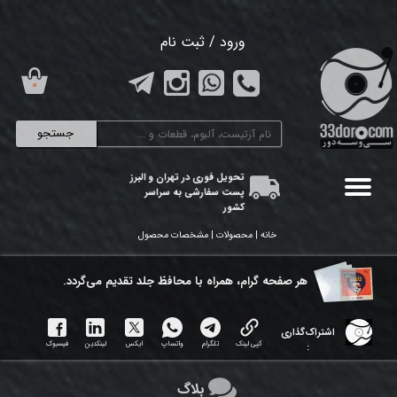
حساب کاربری من
ورود
/
ثبت نام
تغییر گذر واژه
۰
سفارشات
جستجو
خروج از حساب کاربری
تحویل فوری در تهران و البرز
پست سفارشی به سراسر
کشور
خانه | محصولات | مشخصات محصول
هر ​صفحه گرام، همراه با محافظ جلد تقدیم می‌گردد.
اشتراک‌گذاری
کپی لینک
تلگرام
واتساپ
ایکس
لینکدین
فیسبوک
:
بلاگ