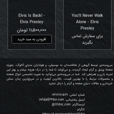
Elvis Is Back! -
You'll Never Walk
Elvis Presley
Alone - Elvis
Presley
۱۱,۵۰۰,۰۰۰ تومان
برای سفارش تماس
افزودن به سبد خرید
بگیرید
سی‌وسه‌دور توسط گروهی از علاقه‌مندان به موسیقی، و هواداران مدیای آنالوگ، به‌ویژه
صفحۀ وینیل و گرام ایجاد گردیده، و می‌کوشد تا شما را در درک هرچه بیشتر و بهتر این
تجربه یاری و همراهی کند. شما در سی‌وسه‌دور می‌توانید به صورت تخصصی انواع صفحه
و محصولات مرتبط را با بهترین قیمت، بالاترین کیفیت و در سریع‌ترین زمان ممکن
خریداری و مقالات دنیای صفحه و گرام را دنبال نمایید.
شماره تماس:
09212761527
ایمیل پشتیبانی:
info[at]33dor.com
اینستاگرام:
33dor_com
@
تلگرام: