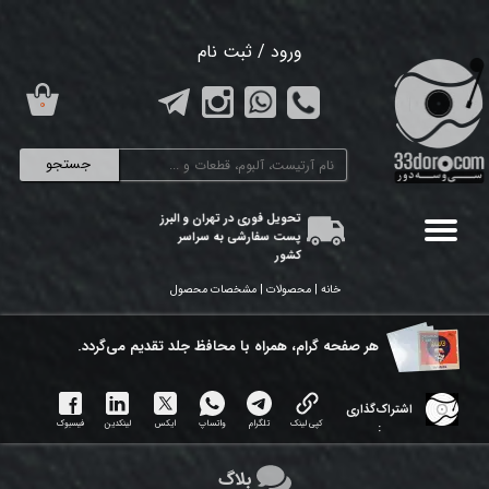
حساب کاربری من
ورود
/
ثبت نام
تغییر گذر واژه
۰
سفارشات
جستجو
خروج از حساب کاربری
تحویل فوری در تهران و البرز
پست سفارشی به سراسر
کشور
خانه | محصولات | مشخصات محصول
هر ​صفحه گرام، همراه با محافظ جلد تقدیم می‌گردد.
اشتراک‌گذاری
کپی لینک
تلگرام
واتساپ
ایکس
لینکدین
فیسبوک
:
بلاگ