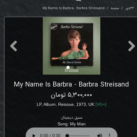
33دور
صفحه
My Name Is Barbra - Barbra Streisand
My Name Is Barbra - Barbra Streisand
۵,۳۰۰,۰۰۰ تومان
LP
,
Album,
Reissue
, 1973
,
UK
[
VG
+]
سمپل دیجیتال:
Song:
My Man