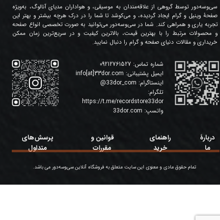
سی‌وسه‌دور توسط گروهی از علاقه‌مندان به موسیقی، و هواداران مدیای آنالوگ، به‌ویژه
صفحۀ وینیل و گرام ایجاد گردیده، و می‌کوشد تا شما را در درک هرچه بیشتر و بهتر این
تجربه یاری و همراهی کند. شما در سی‌وسه‌دور می‌توانید به صورت تخصصی انواع صفحه
و محصولات مرتبط را با بهترین قیمت، بالاترین کیفیت و در سریع‌ترین زمان ممکن
خریداری و مقالات دنیای صفحه و گرام را دنبال نمایید.
شماره تماس:
09212761527
ایمیل پشتیبانی:
info[at]33dor.com
اینستاگرام:
33dor_com
@
تلگرام:
https://t.me/recordstore33dor
واتسپ:
33dor.com
دربارۀ
راهنمای
قوانین و
پرسش‌های
ما
خرید
مقررات
متداول
تمام حقوق مادی و معنوی این سایت متعلق به فروشگاه آنلاین سی‌وسه‌دور می باشد.