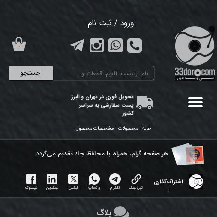
حساب کاربری من
ورود
/
ثبت نام
تغییر گذر واژه
۰
سفارشات
جستجو
خروج از حساب کاربری
تحویل فوری در تهران و البرز
پست سفارشی به سراسر
کشور
خانه | محصولات | مشخصات محصول
هر ​صفحه گرام، همراه با محافظ جلد تقدیم می‌گردد.
اشتراک‌گذاری
کپی لینک
تلگرام
واتساپ
ایکس
لینکدین
فیسبوک
:
بلاگ