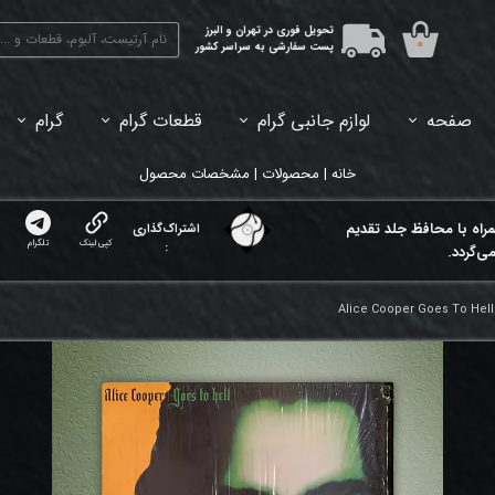
تحویل فوری در تهران و البرز
۰
پست سفارشی به سراسر کشور
صفحه
لوازم جانبی گرام
قطعات گرام
گرام
45دور (7اینچ) بازشده
33دور (12اینچ) آکبند
33دور (12اینچ) باز شده
تبدیل 45
خانه | محصولات | مشخصات محصول
مراه با محافظ جلد تقدیم
اشتراک‌گذاری
کپی لینک
تلگرام
:
ی‌گردد.
Alice Cooper Goes To Hell