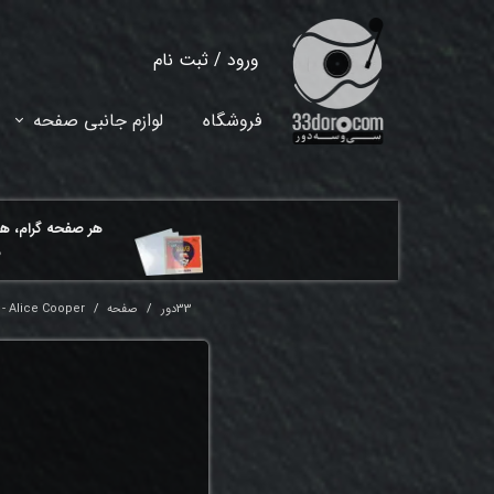
ورود
/
ثبت نام
حساب کاربری من
فروشگاه
لوازم جانبی صفحه
تغییر گذر واژه
سفارشات
هر ​صفحه گرام، ه
خروج از حساب کاربری
م
33دور
صفحه
 - Alice Cooper