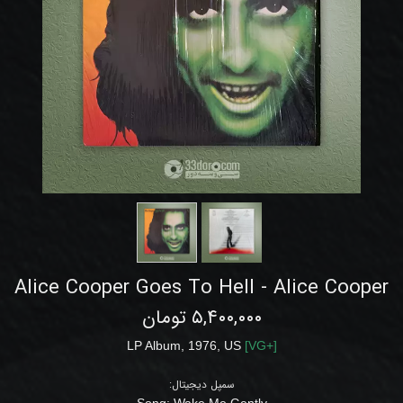
Alice Cooper Goes To Hell - Alice Cooper
۵,۴۰۰,۰۰۰ تومان
LP Album,
1976, US
[
VG
+]
سمپل دیجیتال:
Song: Wake Me Gently