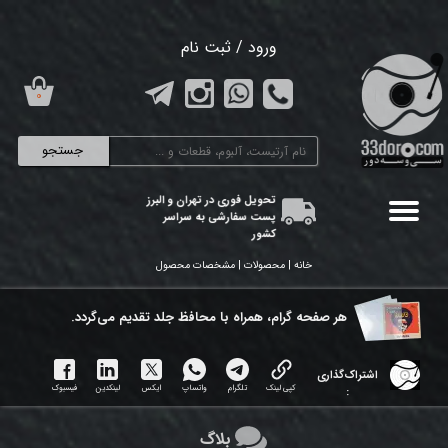
حساب کاربری من
ورود
/
ثبت نام
تغییر گذر واژه
۰
سفارشات
جستجو
خروج از حساب کاربری
تحویل فوری در تهران و البرز
پست سفارشی به سراسر
کشور
خانه | محصولات | مشخصات محصول
هر ​صفحه گرام، همراه با محافظ جلد تقدیم می‌گردد.
اشتراک‌گذاری
کپی لینک
تلگرام
واتساپ
ایکس
لینکدین
فیسبوک
:
بلاگ