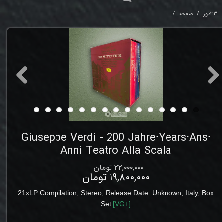
33دور
صفحه
Giuseppe Verdi - 200 Jahre⸱Years⸱Ans⸱Anni Teatro Alla Scala
Giuseppe Verdi - 200 Jahre⸱Years⸱Ans⸱
Anni Teatro Alla Scala
۲۲,۰۰۰,۰۰۰ تومان
۱۹,۸۰۰,۰۰۰ تومان
21xLP Compilation,
Stereo
,
Release Date: Unknown
,
Italy, Box
Set
[
VG
+]