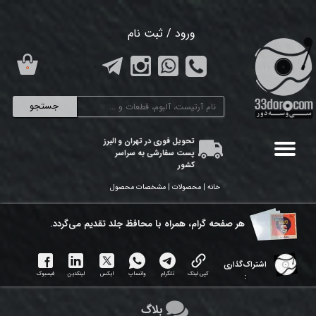
حساب کاربری من
ورود
/
ثبت نام
تغییر گذر واژه
۰
سفارشات
جستجو
خروج از حساب کاربری
تحویل فوری در تهران و البرز
پست سفارشی به سراسر
کشور
خانه | محصولات | مشخصات محصول
هر ​صفحه گرام، همراه با محافظ جلد تقدیم می‌گردد.
اشتراک‌گذاری
کپی لینک
تلگرام
واتساپ
ایکس
لینکدین
فیسبوک
:
بلاگ