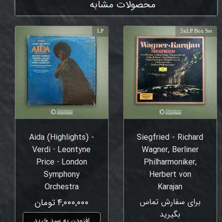
محصولات مشابه
LP
5xLP Box Set
Aida (Highlights) -
Siegfried - Richard
Verdi ⸱ Leontyne
Wagner, Berliner
Price ⸱ London
Philharmoniker,
Symphony
Herbert von
Orchestra
Karajan
برای سفارش تماس
۴,۰۰۰,۰۰۰ تومان
بگیرید
افزودن به سبد خرید