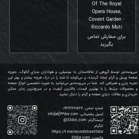
Of The Royal
Opera House,
Covent Garden ⸱
Riccardo Muti
برای سفارش تماس
بگیرید
سی‌وسه‌دور توسط گروهی از علاقه‌مندان به موسیقی، و هواداران مدیای آنالوگ، به‌ویژه
صفحۀ وینیل و گرام ایجاد گردیده، و می‌کوشد تا شما را در درک هرچه بیشتر و بهتر این
تجربه یاری و همراهی کند. شما در سی‌وسه‌دور می‌توانید به صورت تخصصی انواع صفحه
و محصولات مرتبط را با بهترین قیمت، بالاترین کیفیت و در سریع‌ترین زمان ممکن
خریداری و مقالات دنیای صفحه و گرام را دنبال نمایید.
شماره تماس:
09212761527
ایمیل پشتیبانی:
info[at]33dor.com
اینستاگرام:
33dor_com
@
تلگرام:
https://t.me/recordstore33dor
واتسپ:
33dor.com