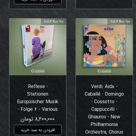
6xLP Box Set
3xLP Box Set
Reflexe ⸱
Verdi: Aida -
Stationen
Caballé ⸱ Domingo
Europäischer Musik
⸱ Cossotto ⸱
⸱ Folge 6 - Various
Cappuccilli ⸱
Ghiaurov ⸱ New
۸,۲۰۰,۰۰۰ تومان
Philharmonia
افزودن به سبد خرید
Orchestra, Chorus