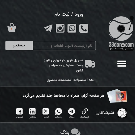
حساب کاربری من
ورود
/
ثبت نام
تغییر گذر واژه
۰
سفارشات
جستجو
خروج از حساب کاربری
تحویل فوری در تهران و البرز
پست سفارشی به سراسر
کشور
خانه | محصولات | مشخصات محصول
هر ​صفحه گرام، همراه با محافظ جلد تقدیم می‌گردد.
اشتراک‌گذاری
کپی لینک
تلگرام
واتساپ
ایکس
لینکدین
فیسبوک
:
بلاگ