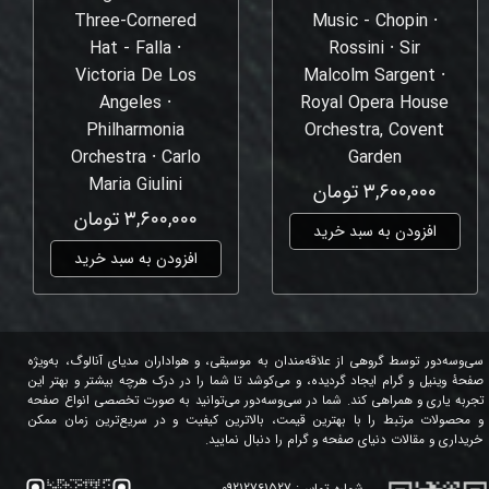
Three-Cornered
Music - Chopin ⸱
Hat - Falla ⸱
Rossini ⸱ Sir
Victoria De Los
Malcolm Sargent ⸱
Angeles ⸱
Royal Opera House
Philharmonia
Orchestra, Covent
Orchestra ⸱ Carlo
Garden
Maria Giulini
۳,۶۰۰,۰۰۰ تومان
۳,۶۰۰,۰۰۰ تومان
افزودن به سبد خرید
افزودن به سبد خرید
سی‌وسه‌دور توسط گروهی از علاقه‌مندان به موسیقی، و هواداران مدیای آنالوگ، به‌ویژه
صفحۀ وینیل و گرام ایجاد گردیده، و می‌کوشد تا شما را در درک هرچه بیشتر و بهتر این
تجربه یاری و همراهی کند. شما در سی‌وسه‌دور می‌توانید به صورت تخصصی انواع صفحه
و محصولات مرتبط را با بهترین قیمت، بالاترین کیفیت و در سریع‌ترین زمان ممکن
خریداری و مقالات دنیای صفحه و گرام را دنبال نمایید.
شماره تماس:
09212761527