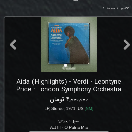
33دور
صفحه
ghlights) - Verdi ⸱ Leontyne Price ⸱ London Symphony Orchestra
Aida (Highlights) - Verdi ⸱ Leontyne
Price ⸱ London Symphony Orchestra
۴,۰۰۰,۰۰۰ تومان
LP,
Stereo
,
1971
,
US
[
NM
]
سمپل دیجیتال:
Act III -
O Patria Mia