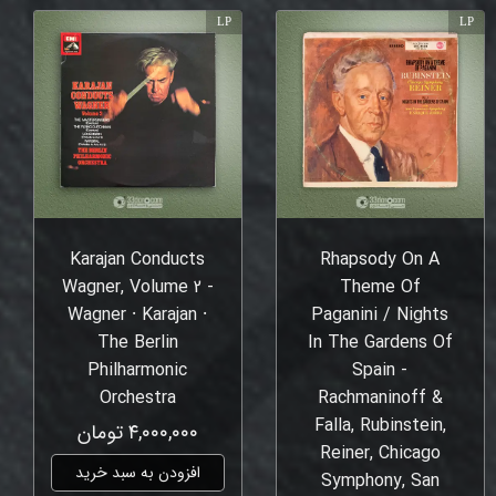
LP
LP
Karajan Conducts
Rhapsody On A
Wagner, Volume 2 -
Theme Of
Wagner ⸱ Karajan ⸱
Paganini / Nights
The Berlin
In The Gardens Of
Philharmonic
Spain -
Orchestra
Rachmaninoff &
Falla, Rubinstein,
۴,۰۰۰,۰۰۰ تومان
Reiner, Chicago
افزودن به سبد خرید
Symphony, San