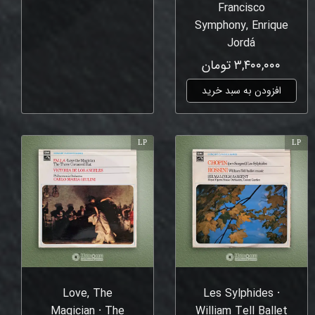
Francisco
Symphony, Enrique
Jordá
۳,۴۰۰,۰۰۰ تومان
افزودن به سبد خرید
LP
LP
Love, The
Les Sylphides ⸱
Magician ⸱ The
William Tell Ballet