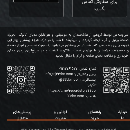
برای سفارش تماس
بگیرید
سی‌وسه‌دور توسط گروهی از علاقه‌مندان به موسیقی، و هواداران مدیای آنالوگ، به‌ویژه
صفحۀ وینیل و گرام ایجاد گردیده، و می‌کوشد تا شما را در درک هرچه بیشتر و بهتر این
تجربه یاری و همراهی کند. شما در سی‌وسه‌دور می‌توانید به صورت تخصصی انواع صفحه
و محصولات مرتبط را با بهترین قیمت، بالاترین کیفیت و در سریع‌ترین زمان ممکن
خریداری و مقالات دنیای صفحه و گرام را دنبال نمایید.
شماره تماس:
09212761527
ایمیل پشتیبانی:
info[at]33dor.com
اینستاگرام:
33dor_com
@
تلگرام:
https://t.me/recordstore33dor
واتسپ:
33dor.com
دربارۀ
راهنمای
قوانین و
پرسش‌های
ما
خرید
مقررات
متداول
تمام حقوق مادی و معنوی این سایت متعلق به فروشگاه آنلاین سی‌وسه‌دور می باشد.