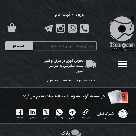
حساب کاربری من
ورود
/
ثبت نام
تغییر گذر واژه
۰
سفارشات
جستجو
خروج از حساب کاربری
تحویل فوری در تهران و البرز
پست سفارشی به سراسر
کشور
خانه | محصولات | مشخصات محصول
هر ​صفحه گرام، همراه با محافظ جلد تقدیم می‌گردد.
اشتراک‌گذاری
کپی لینک
تلگرام
واتساپ
ایکس
لینکدین
فیسبوک
:
بلاگ