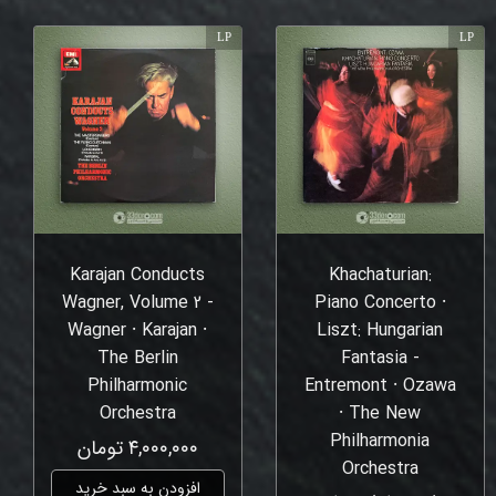
LP
LP
Karajan Conducts
Khachaturian:
Wagner, Volume 2 -
Piano Concerto ⸱
Wagner ⸱ Karajan ⸱
Liszt: Hungarian
The Berlin
Fantasia -
Philharmonic
Entremont ⸱ Ozawa
Orchestra
⸱ The New
Philharmonia
۴,۰۰۰,۰۰۰ تومان
Orchestra
افزودن به سبد خرید