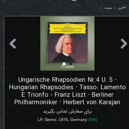
33دور
صفحه
o - Franz Liszt ⸱ Berliner Philharmoniker ⸱ Herbert von Karajan
Ungarische Rhapsodien Nr.4 U. 5 ⸱
Hungarian Rhapsodies ⸱ Tasso: Lamento
E Trionfo - Franz Liszt ⸱ Berliner
Philharmoniker ⸱ Herbert von Karajan
برای سفارش تماس بگیرید
LP,
Stereo
, 1976
,
Germany
[
NM
]