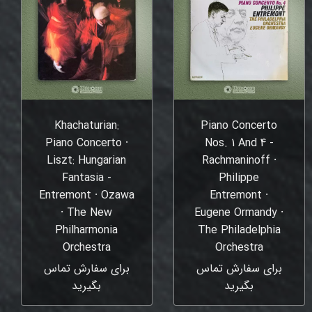
Khachaturian:
Piano Concerto
Piano Concerto ⸱
Nos. 1 And 4 -
Liszt: Hungarian
Rachmaninoff ⸱
Fantasia -
Philippe
Entremont ⸱ Ozawa
Entremont ⸱
⸱ The New
Eugene Ormandy ⸱
Philharmonia
The Philadelphia
Orchestra
Orchestra
برای سفارش تماس
برای سفارش تماس
بگیرید
بگیرید