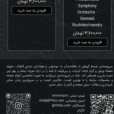
۳,۶۰۰,۰۰۰ تومان
Symphony
افزودن به سبد خرید
Orchestra ⸱
Gennadi
Rozhdestvensky
۳,۷۰۰,۰۰۰ تومان
افزودن به سبد خرید
سی‌وسه‌دور توسط گروهی از علاقه‌مندان به موسیقی، و هواداران مدیای آنالوگ، به‌ویژه
صفحۀ وینیل و گرام ایجاد گردیده، و می‌کوشد تا شما را در درک هرچه بیشتر و بهتر این
تجربه یاری و همراهی کند. شما در سی‌وسه‌دور می‌توانید به صورت تخصصی انواع صفحه
و محصولات مرتبط را با بهترین قیمت، بالاترین کیفیت و در سریع‌ترین زمان ممکن
خریداری و مقالات دنیای صفحه و گرام را دنبال نمایید.
شماره تماس:
09212761527
ایمیل پشتیبانی:
info[at]33dor.com
اینستاگرام:
33dor_com
@
تلگرام: