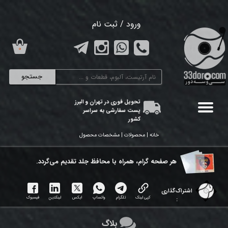
حساب کاربری من
ورود
/
ثبت نام
تغییر گذر واژه
۰
سفارشات
جستجو
خروج از حساب کاربری
تحویل فوری در تهران و البرز
پست سفارشی به سراسر
کشور
خانه | محصولات | مشخصات محصول
هر ​صفحه گرام، همراه با محافظ جلد تقدیم می‌گردد.
اشتراک‌گذاری
کپی لینک
تلگرام
واتساپ
ایکس
لینکدین
فیسبوک
:
بلاگ