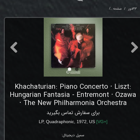
33دور
صفحه
Fantasia - Entremont ⸱ Ozawa ⸱ The New Philharmonia Orchestra
Khachaturian: Piano Concerto ⸱ Liszt:
Hungarian Fantasia - Entremont ⸱ Ozawa
⸱ The New Philharmonia Orchestra
برای سفارش تماس بگیرید
LP
,
Quadraphonic,
1972, US
[
VG+
]
سمپل دیجیتال: