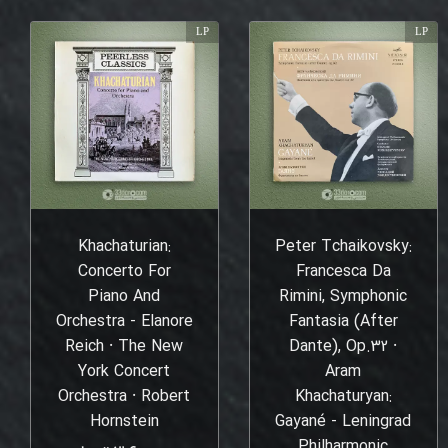
LP
LP
Khachaturian:
Peter Tchaikovsky:
Concerto For
Francesca Da
Piano And
Rimini, Symphonic
Orchestra - Elanore
Fantasia (After
Reich ⸱ The New
Dante), Op.32 ⸱
York Concert
Aram
Orchestra ⸱ Robert
Khachaturyan:
Hornstein
Gayané - Leningrad
Philharmonic