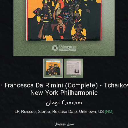
n ⸱ Francesca Da Rimini (Complete) - Tchaikov
New York Philharmonic
۴,۰۰۰,۰۰۰ تومان
LP,
Reissue,
Stereo, Release Date: Unknown
,
US
[
NM
]
سمپل دیجیتال: