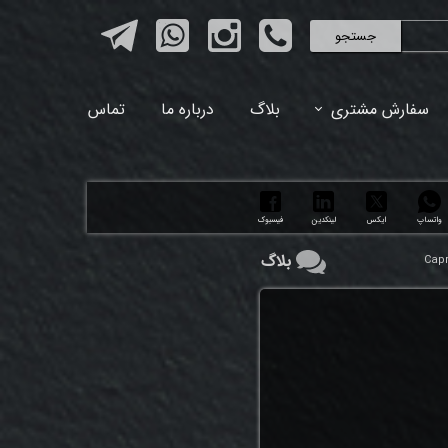
جستجو
سفارش مشتری
بلاگ
درباره ما
تماس
واتساپ
ایکس
لینکدین
فیسبوک
بلاگ
Capr