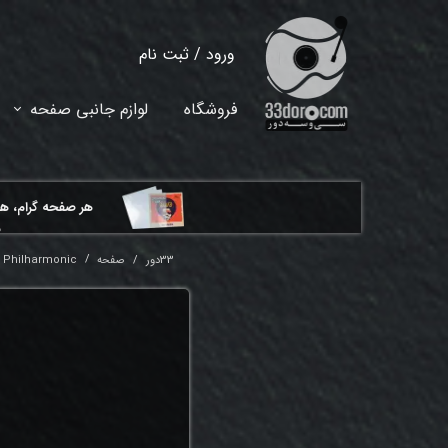
ورود
/
ثبت نام
حساب کاربری من
فروشگاه
لوازم جانبی صفحه
تغییر گذر واژه
سفارشات
هر ​صفحه گرام، ه
خروج از حساب کاربری
م
33دور
صفحه
rk Philharmonic