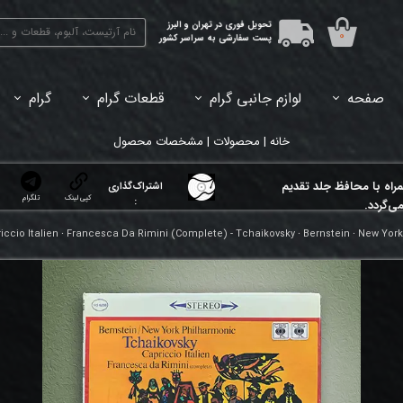
تحویل فوری در تهران و البرز
۰
پست سفارشی به سراسر کشور
صفحه
لوازم جانبی گرام
قطعات گرام
گرام
45دور (7اینچ) بازشده
33دور (12اینچ) آکبند
33دور (12اینچ) باز شده
تبدیل 45
خانه | محصولات | مشخصات محصول
مراه با محافظ جلد تقدیم
اشتراک‌گذاری
کپی لینک
تلگرام
:
ی‌گردد.
iccio Italien ⸱ Francesca Da Rimini (Complete) - Tchaikovsky ⸱ Bernstein ⸱ New Yo