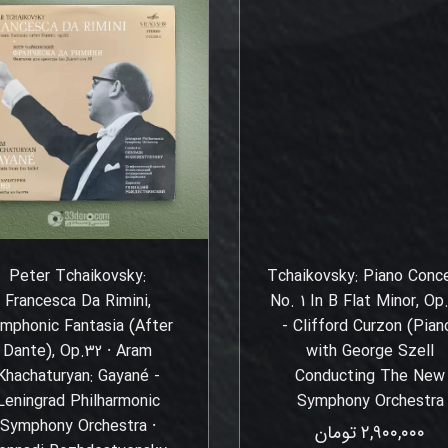
Peter Tchaikovsky:
Tchaikovsky: Piano Conc
Francesca Da Rimini,
No. 1 In B Flat Minor, Op
mphonic Fantasia (After
- Clifford Curzon (Pian
Dante), Op.32 ⸱ Aram
with George Szell
Khachaturyan: Gayané -
Conducting The New
Leningrad Philharmonic
Symphony Orchestra
Symphony Orchestra ⸱
۲,۹۰۰,۰۰۰ تومان