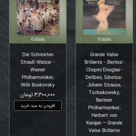
Die Schönsten
Grande Valse
Strauß-Walzer -
Brillante - Berlioz-
Wiener
Chopin/Douglas-
Philharmoniker,
Delibes, Sibelius-
Willi Boskovsky
Johann Strauss,
Tschaikowsky,
۳,۳۰۰,۰۰۰ تومان
Berliner
افزودن به سبد خرید
Philharmoniker,
Herbert von
Karajan – Grande
Valse Brillante