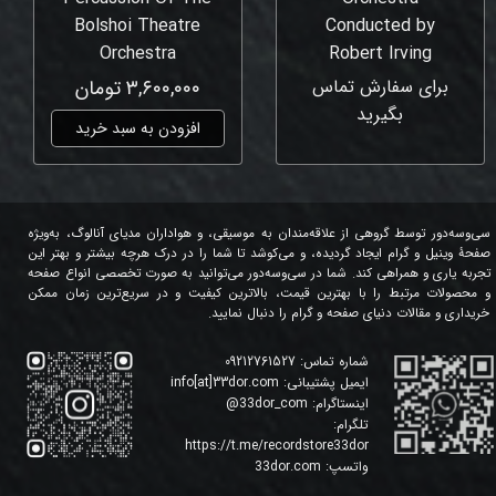
Bolshoi Theatre
Conducted by
Orchestra
Robert Irving
برای سفارش تماس
۳,۶۰۰,۰۰۰ تومان
بگیرید
افزودن به سبد خرید
سی‌وسه‌دور توسط گروهی از علاقه‌مندان به موسیقی، و هواداران مدیای آنالوگ، به‌ویژه
صفحۀ وینیل و گرام ایجاد گردیده، و می‌کوشد تا شما را در درک هرچه بیشتر و بهتر این
تجربه یاری و همراهی کند. شما در سی‌وسه‌دور می‌توانید به صورت تخصصی انواع صفحه
و محصولات مرتبط را با بهترین قیمت، بالاترین کیفیت و در سریع‌ترین زمان ممکن
خریداری و مقالات دنیای صفحه و گرام را دنبال نمایید.
شماره تماس:
09212761527
ایمیل پشتیبانی:
info[at]33dor.com
اینستاگرام:
33dor_com
@
تلگرام:
https://t.me/recordstore33dor
واتسپ:
33dor.com