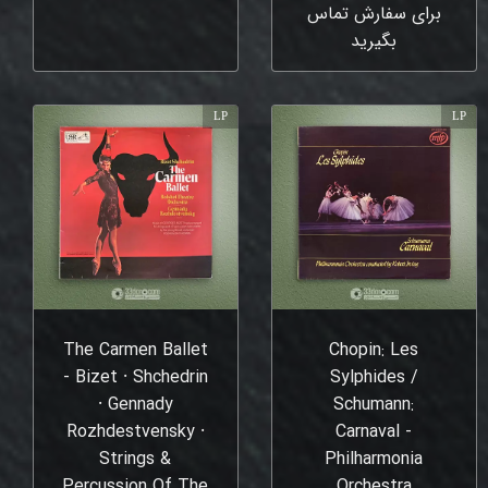
برای سفارش تماس
بگیرید
LP
LP
The Carmen Ballet
Chopin: Les
- Bizet ⸱ Shchedrin
Sylphides /
⸱ Gennady
Schumann:
Rozhdestvensky ⸱
Carnaval -
Strings &
Philharmonia
Percussion Of The
Orchestra