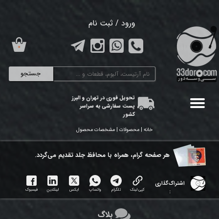
حساب کاربری من
ورود
/
ثبت نام
تغییر گذر واژه
۰
سفارشات
جستجو
خروج از حساب کاربری
تحویل فوری در تهران و البرز
پست سفارشی به سراسر
کشور
خانه | محصولات | مشخصات محصول
هر ​صفحه گرام، همراه با محافظ جلد تقدیم می‌گردد.
اشتراک‌گذاری
کپی لینک
تلگرام
واتساپ
ایکس
لینکدین
فیسبوک
:
بلاگ