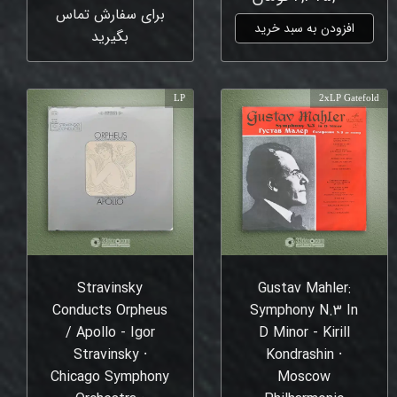
برای سفارش تماس
افزودن به سبد خرید
بگیرید
LP
2xLP Gatefold
Stravinsky
Gustav Mahler:
Conducts Orpheus
Symphony N.3 In
/ Apollo - Igor
D Minor - Kirill
Stravinsky ⸱
Kondrashin ⸱
Chicago Symphony
Moscow