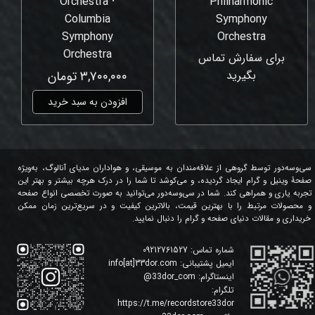
Orchestra ⸱
Philharmonic
Columbia
Symphony
Symphony
Orchestra
Orchestra
برای سفارش تماس
بگیرید
۳,۷۰۰,۰۰۰ تومان
افزودن به سبد خرید
سی‌وسه‌دور توسط گروهی از علاقه‌مندان به موسیقی، و هواداران مدیای آنالوگ، به‌ویژه
صفحۀ وینیل و گرام ایجاد گردیده، و می‌کوشد تا شما را در درک هرچه بیشتر و بهتر این
تجربه یاری و همراهی کند. شما در سی‌وسه‌دور می‌توانید به صورت تخصصی انواع صفحه
و محصولات مرتبط را با بهترین قیمت، بالاترین کیفیت و در سریع‌ترین زمان ممکن
خریداری و مقالات دنیای صفحه و گرام را دنبال نمایید.
شماره تماس:
09212761527
ایمیل پشتیبانی:
info[at]33dor.com
اینستاگرام:
33dor_com
@
تلگرام:
https://t.me/recordstore33dor