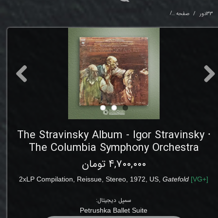
33دور
صفحه
sky Album - Igor Stravinsky ⸱ The Columbia Symphony Orchestra
The Stravinsky Album - Igor Stravinsky ⸱
The Columbia Symphony Orchestra
۴,۷۰۰,۰۰۰ تومان
2xLP
Compilation, Reissue, Stereo
, 1972, US,
Gatefold
[
VG
+]
سمپل دیجیتال:
Petrushka Ballet Suite