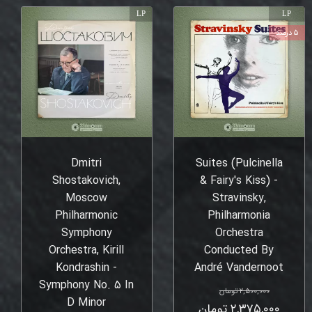
LP
LP
۵ درصد
Dmitri
Suites (Pulcinella
Shostakovich,
& Fairy's Kiss) -
Moscow
Stravinsky,
Philharmonic
Philharmonia
Symphony
Orchestra
Orchestra, Kirill
Conducted By
Kondrashin -
André Vandernoot
Symphony No. 5 In
۲,۵۰۰,۰۰۰ تومان
D Minor
۲,۳۷۵,۰۰۰ تومان