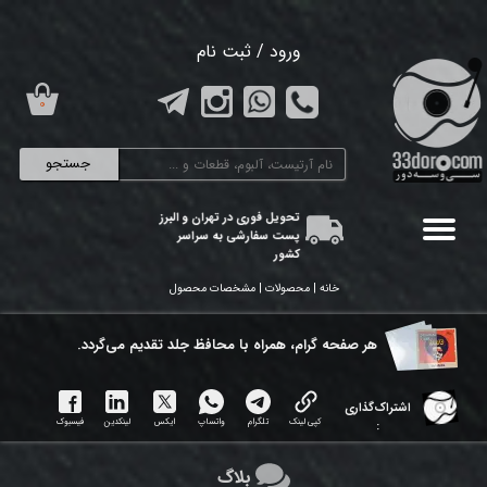
حساب کاربری من
ورود
/
ثبت نام
تغییر گذر واژه
۰
سفارشات
جستجو
خروج از حساب کاربری
تحویل فوری در تهران و البرز
پست سفارشی به سراسر
کشور
خانه | محصولات | مشخصات محصول
هر ​صفحه گرام، همراه با محافظ جلد تقدیم می‌گردد.
اشتراک‌گذاری
کپی لینک
تلگرام
واتساپ
ایکس
لینکدین
فیسبوک
:
بلاگ