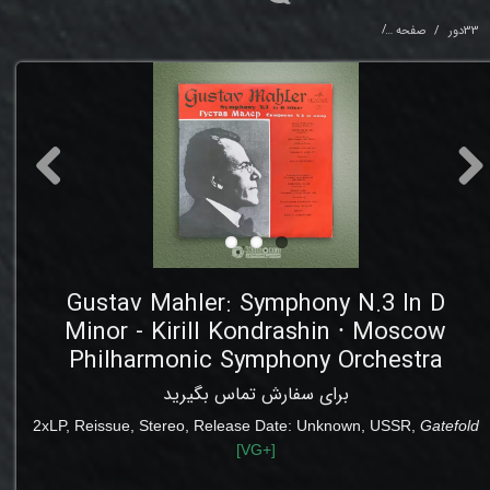
33دور
صفحه
- Kirill Kondrashin ⸱ Moscow Philharmonic Symphony Orchestra
Gustav Mahler: Symphony N.3 In D
Minor - Kirill Kondrashin ⸱ Moscow
Philharmonic Symphony Orchestra
برای سفارش تماس بگیرید
2xLP,
Reissue, Stereo,
Release Date: Unknown
,
USSR,
Gatefold
[
VG+
]