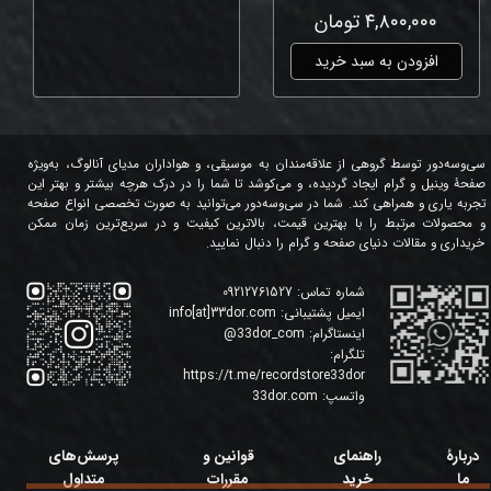
۴,۸۰۰,۰۰۰ تومان
افزودن به سبد خرید
سی‌وسه‌دور توسط گروهی از علاقه‌مندان به موسیقی، و هواداران مدیای آنالوگ، به‌ویژه
صفحۀ وینیل و گرام ایجاد گردیده، و می‌کوشد تا شما را در درک هرچه بیشتر و بهتر این
تجربه یاری و همراهی کند. شما در سی‌وسه‌دور می‌توانید به صورت تخصصی انواع صفحه
و محصولات مرتبط را با بهترین قیمت، بالاترین کیفیت و در سریع‌ترین زمان ممکن
خریداری و مقالات دنیای صفحه و گرام را دنبال نمایید.
شماره تماس:
09212761527
ایمیل پشتیبانی:
info[at]33dor.com
اینستاگرام:
33dor_com
@
تلگرام:
https://t.me/recordstore33dor
واتسپ:
33dor.com
دربارۀ
راهنمای
قوانین و
پرسش‌های
ما
خرید
مقررات
متداول