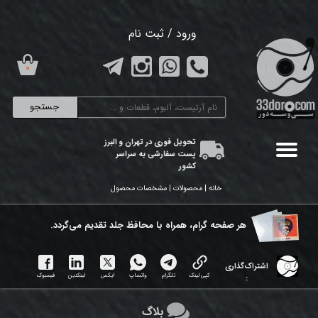
حساب کاربری من
ورود
/
ثبت نام
تغییر گذر واژه
۰
سفارشات
جستجو
خروج از حساب کاربری
تحویل فوری در تهران و البرز
پست سفارشی به سراسر
کشور
خانه | محصولات | مشخصات محصول
هر ​صفحه گرام، همراه با محافظ جلد تقدیم می‌گردد.
اشتراک‌گذاری
کپی لینک
تلگرام
واتساپ
ایکس
لینکدین
فیسبوک
:
بلاگ