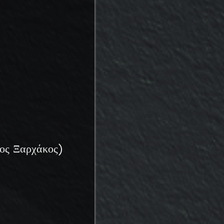
ος Ξαρχάκος)