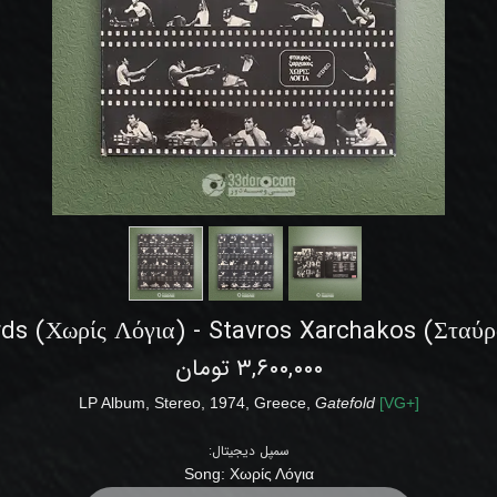
ds (Χωρίς Λόγια) - Stavros Xarchakos (Σταύρ
۳,۶۰۰,۰۰۰ تومان
LP Album
, Stereo
,
1974
,
Greece
,
Gatefold
[
VG
+]
سمپل دیجیتال:
Song:
Χωρίς Λόγια