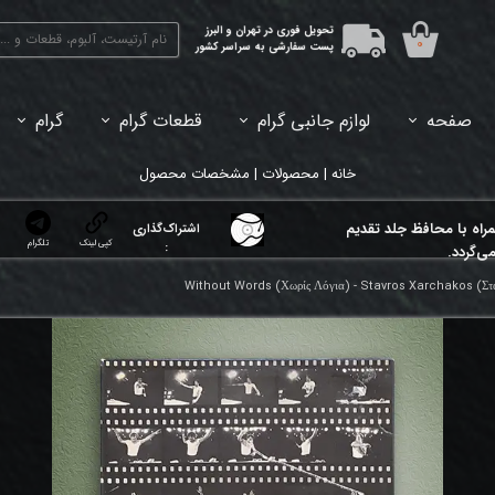
تحویل فوری در تهران و البرز
۰
پست سفارشی به سراسر کشور
صفحه
لوازم جانبی گرام
قطعات گرام
گرام
45دور (7اینچ) بازشده
33دور (12اینچ) آکبند
33دور (12اینچ) باز شده
تبدیل 45
خانه | محصولات | مشخصات محصول
مراه با محافظ جلد تقدیم
اشتراک‌گذاری
کپی لینک
تلگرام
:
ی‌گردد.
Without Words (Χωρίς Λόγια) - Stavros Xarchakos (Στ