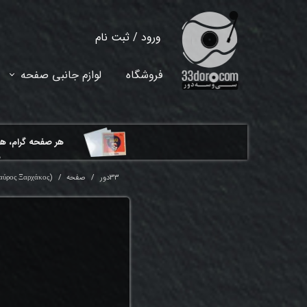
ورود
/
ثبت نام
حساب کاربری من
فروشگاه
لوازم جانبی صفحه
تغییر گذر واژه
سفارشات
هر ​صفحه گرام، ه
خروج از حساب کاربری
م
33دور
صفحه
αύρος Ξαρχάκος)