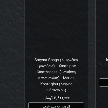
Smyrna Songs (Σμυρνέϊκα
I
Τραγούδια) - Xanthippe
Karathanassi (Ξανθίππη
Καραθανάση) ⸱ Marios
Kostoglou (Μάριος
Κώστογλου)
۳,۶۰۰,۰۰۰ تومان
افزودن به سبد خرید