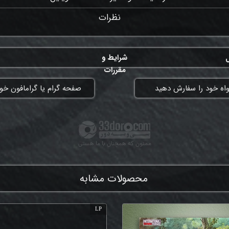
نظرات
ل
شرایط و
مقررات
واه خود را سفارش دهید
​صفحه گرام یا گرامافون خود
ممنون که همچنان با ما هستی
محصولات مشابه
LP