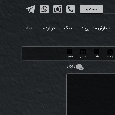
جستجو
سفارش مشتری
بلاگ
درباره ما
تماس
واتساپ
ایکس
لینکدین
فیسبوک
بلاگ