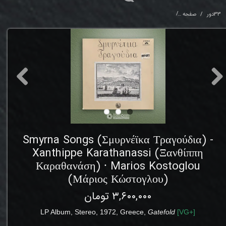
33دور
صفحه
si (Ξανθίππη Καραθανάση) ⸱ Marios Kostoglou (Μάριος Κώστογλου)
Smyrna Songs (Σμυρνέϊκα Τραγούδια) -
Xanthippe Karathanassi (Ξανθίππη
Καραθανάση) ⸱ Marios Kostoglou
(Μάριος Κώστογλου)
۳,۶۰۰,۰۰۰ تومان
LP Album
, Stereo
,
1972
,
Greece
,
Gatefold
[
VG
+]