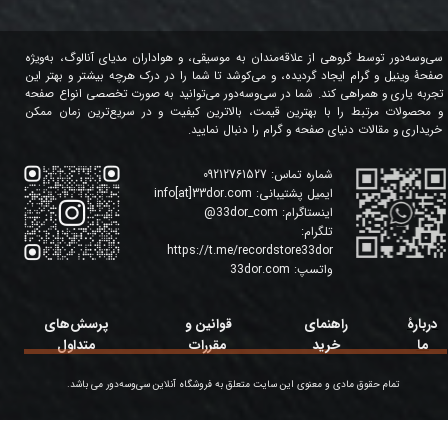
سی‌وسه‌دور توسط گروهی از علاقه‌مندان به موسیقی، و هواداران مدیای آنالوگ، به‌ویژه
صفحۀ وینیل و گرام ایجاد گردیده، و می‌کوشد تا شما را در درک هرچه بیشتر و بهتر این
تجربه یاری و همراهی کند. شما در سی‌وسه‌دور می‌توانید به صورت تخصصی انواع صفحه
و محصولات مرتبط را با بهترین قیمت، بالاترین کیفیت و در سریع‌ترین زمان ممکن
خریداری و مقالات دنیای صفحه و گرام را دنبال نمایید.
شماره تماس:
09212761527
ایمیل پشتیبانی:
info[at]33dor.com
اینستاگرام:
33dor_com
@
تلگرام:
https://t.me/recordstore33dor
واتسپ:
33dor.com
دربارۀ
راهنمای
قوانین و
پرسش‌های
ما
خرید
مقررات
متداول
تمام حقوق مادی و معنوی این سایت متعلق به فروشگاه آنلاین سی‌وسه‌دور می باشد.