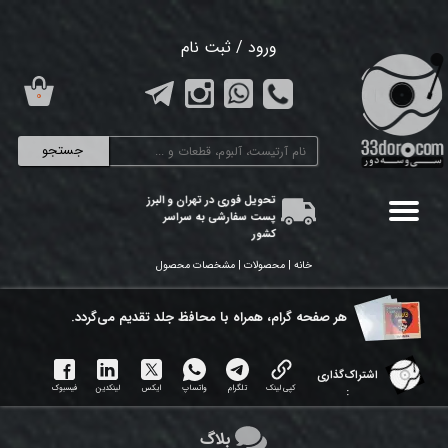
حساب کاربری من
ورود
/
ثبت نام
تغییر گذر واژه
۰
سفارشات
جستجو
خروج از حساب کاربری
تحویل فوری در تهران و البرز
پست سفارشی به سراسر
کشور
خانه | محصولات | مشخصات محصول
هر ​صفحه گرام، همراه با محافظ جلد تقدیم می‌گردد.
اشتراک‌گذاری
کپی لینک
تلگرام
واتساپ
ایکس
لینکدین
فیسبوک
:
بلاگ