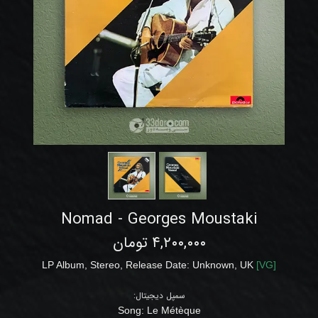
Nomad - Georges Moustaki
۴,۲۰۰,۰۰۰ تومان
LP Album, Stereo,
Release Date: Unknown
, UK
[
VG
]
سمپل دیجیتال:
Song:
Le Métèque