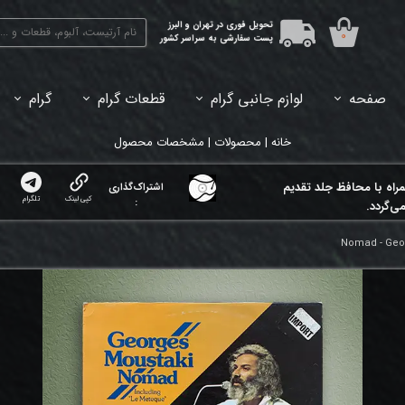
تحویل فوری در تهران و البرز
۰
پست سفارشی به سراسر کشور
صفحه
لوازم جانبی گرام
قطعات گرام
گرام
45دور (7اینچ) بازشده
33دور (12اینچ) آکبند
33دور (12اینچ) باز شده
تبدیل 45
خانه | محصولات | مشخصات محصول
مراه با محافظ جلد تقدیم
اشتراک‌گذاری
کپی لینک
تلگرام
:
ی‌گردد.
Nomad - Geo