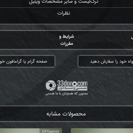
ترک‌لیست و سایر مشخصات وینیل
نظرات
ل
شرایط و
مقررات
واه خود را سفارش دهید
​صفحه گرام یا گرامافون خود
ممنون که همچنان با ما هستی
محصولات مشابه
LP Gatefold