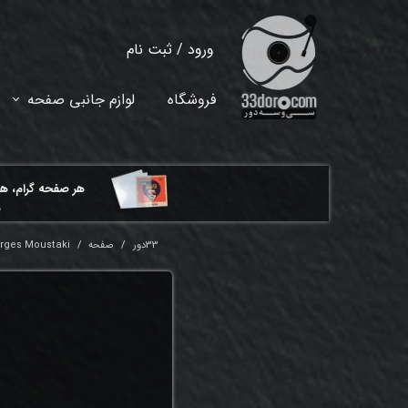
ورود
/
ثبت نام
حساب کاربری من
فروشگاه
لوازم جانبی صفحه
تغییر گذر واژه
سفارشات
هر ​صفحه گرام، ه
خروج از حساب کاربری
م
33دور
صفحه
rges Moustaki