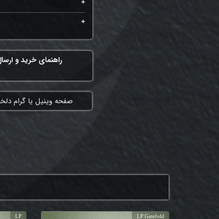
راهنمای خرید و ارسا
​صفحه وینیل یا گرام دلخ
LP
LP Gatefold