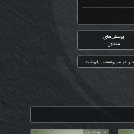
پرسش‌های
متداول
 را در سی‌وسه‌دور بفروشید
2xLP Gatefold