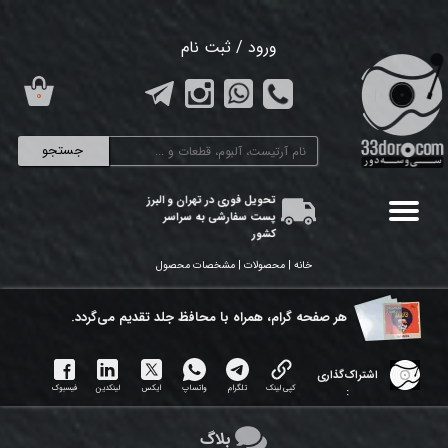
حساب کاربری من
ورود
/
ثبت نام
تغییر گذر واژه
۰
سفارشات
جستجو
خروج از حساب کاربری
تحویل فوری در تهران و البرز
پست سفارشی به سراسر
کشور
خانه | محصولات | مشخصات محصول
هر ​صفحه گرام، همراه با محافظ جلد تقدیم می‌گردد.
اشتراک‌گذاری
کپی لینک
تلگرام
واتساپ
ایکس
لینکدین
فیسبوک
:
بلاگ