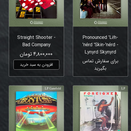
Straight Shooter -
Pronounced 'Lĕh-
Bad Company
'nérd 'Skin-'nérd -
Lynyrd Skynyrd
۴,۸۰۰,۰۰۰ تومان
برای سفارش تماس
افزودن به سبد خرید
بگیرید
LP Gatefold
LP