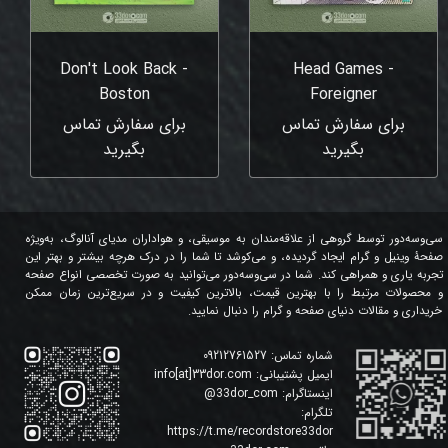
Don't Look Back -
Head Games -
Boston
Foreigner
برای سفارش تماس
برای سفارش تماس
بگیرید
بگیرید
سی‌وسه‌دور توسط گروهی از علاقه‌مندان به موسیقی، و هواداران مدیای آنالوگ، به‌ویژه
صفحۀ وینیل و گرام ایجاد گردیده، و می‌کوشد تا شما را در درک هرچه بیشتر و بهتر این
تجربه یاری و همراهی کند. شما در سی‌وسه‌دور می‌توانید به صورت تخصصی انواع صفحه
و محصولات مرتبط را با بهترین قیمت، بالاترین کیفیت و در سریع‌ترین زمان ممکن
خریداری و مقالات دنیای صفحه و گرام را دنبال نمایید.
شماره تماس:
09212761527
ایمیل پشتیبانی:
info[at]33dor.com
اینستاگرام:
33dor_com
@
تلگرام:
https://t.me/recordstore33dor