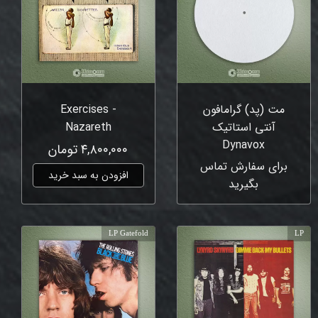
مت (پد) گرامافون
Exercises -
آنتی استاتیک
Nazareth
Dynavox
۴,۸۰۰,۰۰۰ تومان
برای سفارش تماس
افزودن به سبد خرید
بگیرید
LP Gatefold
LP