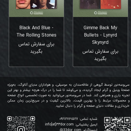
Black And Blue -
Gimme Back My
The Rolling Stones
Bullets - Lynyrd
Skynyrd
برای سفارش تماس
برای سفارش تماس
بگیرید
بگیرید
سی‌وسه‌دور توسط گروهی از علاقه‌مندان به موسیقی، و هواداران مدیای آنالوگ، به‌ویژه
صفحۀ وینیل و گرام ایجاد گردیده، و می‌کوشد تا شما را در درک هرچه بیشتر و بهتر این
تجربه یاری و همراهی کند. شما در سی‌وسه‌دور می‌توانید به صورت تخصصی انواع صفحه
و محصولات مرتبط را با بهترین قیمت، بالاترین کیفیت و در سریع‌ترین زمان ممکن
خریداری و مقالات دنیای صفحه و گرام را دنبال نمایید.
شماره تماس:
09212761527
ایمیل پشتیبانی:
info[at]33dor.com
اینستاگرام:
33dor_com
@