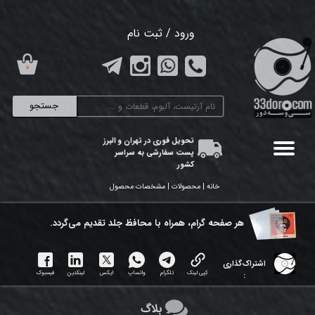
حساب کاربری من
ورود
/
ثبت نام
تغییر گذر واژه
۰
سفارشات
جستجو
خروج از حساب کاربری
تحویل فوری در تهران و البرز
پست سفارشی به سراسر
کشور
خانه | محصولات | مشخصات محصول
هر ​صفحه گرام، همراه با محافظ جلد تقدیم می‌گردد.
اشتراک‌گذاری
کپی لینک
تلگرام
واتساپ
ایکس
لینکدین
فیسبوک
:
بلاگ