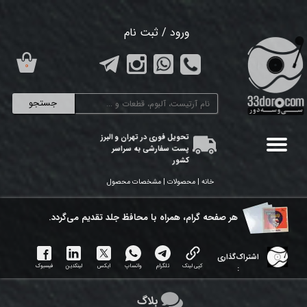
حساب کاربری من
ورود
/
ثبت نام
تغییر گذر واژه
۰
سفارشات
جستجو
خروج از حساب کاربری
تحویل فوری در تهران و البرز
پست سفارشی به سراسر
کشور
خانه | محصولات | مشخصات محصول
هر ​صفحه گرام، همراه با محافظ جلد تقدیم می‌گردد.
اشتراک‌گذاری
کپی لینک
تلگرام
واتساپ
ایکس
لینکدین
فیسبوک
:
بلاگ