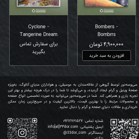
Cyclone -
Bombers -
Tangerine Dream
Bombrrs
۴,۹۰۰,۰۰۰ تومان
برای سفارش تماس
بگیرید
افزودن به سبد خرید
سی‌وسه‌دور توسط گروهی از علاقه‌مندان به موسیقی، و هواداران مدیای آنالوگ، به‌ویژه
صفحۀ وینیل و گرام ایجاد گردیده، و می‌کوشد تا شما را در درک هرچه بیشتر و بهتر این
تجربه یاری و همراهی کند. شما در سی‌وسه‌دور می‌توانید به صورت تخصصی انواع صفحه
و محصولات مرتبط را با بهترین قیمت، بالاترین کیفیت و در سریع‌ترین زمان ممکن
خریداری و مقالات دنیای صفحه و گرام را دنبال نمایید.
شماره تماس:
09212761527
ایمیل پشتیبانی:
info[at]33dor.com
اینستاگرام:
33dor_com
@
تلگرام: