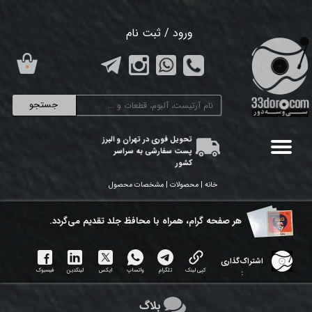
حساب کاربری من
ورود
/
ثبت نام
تغییر گذر واژه
۰
سفارشات
جستجو
خروج از حساب کاربری
تحویل فوری در تهران و البرز
پست سفارشی به سراسر
کشور
خانه | محصولات | مشخصات محصول
هر ​صفحه گرام، همراه با محافظ جلد تقدیم می‌گردد.
اشتراک‌گذاری
کپی لینک
تلگرام
واتساپ
ایکس
لینکدین
فیسبوک
:
بلاگ