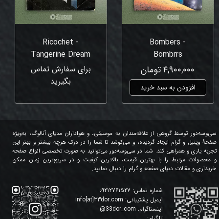
Ricochet -
Bombers -
Tangerine Dream
Bombrrs
۴,۹۰۰,۰۰۰ تومان
برای سفارش تماس
بگیرید
افزودن به سبد خرید
سی‌وسه‌دور توسط گروهی از علاقه‌مندان به موسیقی، و هواداران مدیای آنالوگ، به‌ویژه
صفحۀ وینیل و گرام ایجاد گردیده، و می‌کوشد تا شما را در درک هرچه بیشتر و بهتر این
تجربه یاری و همراهی کند. شما در سی‌وسه‌دور می‌توانید به صورت تخصصی انواع صفحه
و محصولات مرتبط را با بهترین قیمت، بالاترین کیفیت و در سریع‌ترین زمان ممکن
خریداری و مقالات دنیای صفحه و گرام را دنبال نمایید.
شماره تماس:
09212761527
ایمیل پشتیبانی:
info[at]33dor.com
اینستاگرام:
33dor_com
@
تلگرام: