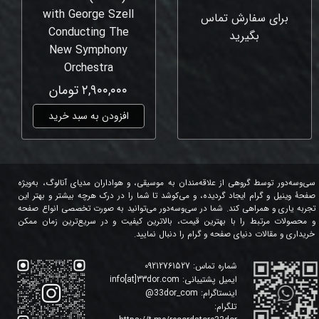
with George Szell
برای سفارش تماس
Conducting The
بگیرید
New Symphony
Orchestra
۲,۹۰۰,۰۰۰ تومان
افزودن به سبد خرید
سی‌وسه‌دور توسط گروهی از علاقه‌مندان به موسیقی، و هواداران مدیای آنالوگ، به‌ویژه
صفحۀ وینیل و گرام ایجاد گردیده، و می‌کوشد تا شما را در درک هرچه بیشتر و بهتر این
تجربه یاری و همراهی کند. شما در سی‌وسه‌دور می‌توانید به صورت تخصصی انواع صفحه
و محصولات مرتبط را با بهترین قیمت، بالاترین کیفیت و در سریع‌ترین زمان ممکن
خریداری و مقالات دنیای صفحه و گرام را دنبال نمایید.
شماره تماس:
09212761527
ایمیل پشتیبانی:
info[at]33dor.com
اینستاگرام:
33dor_com
@
تلگرام: