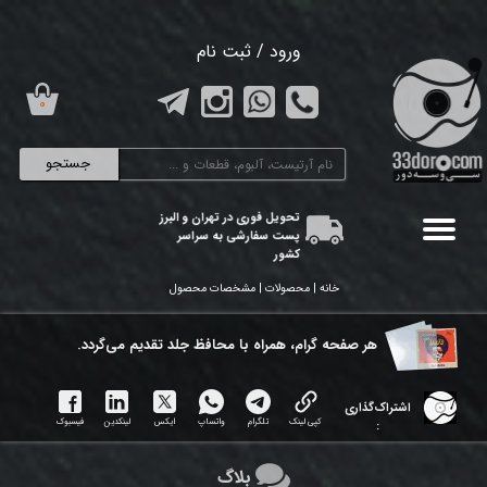
حساب کاربری من
ورود
/
ثبت نام
تغییر گذر واژه
۰
سفارشات
جستجو
خروج از حساب کاربری
تحویل فوری در تهران و البرز
پست سفارشی به سراسر
کشور
خانه | محصولات | مشخصات محصول
هر ​صفحه گرام، همراه با محافظ جلد تقدیم می‌گردد.
اشتراک‌گذاری
کپی لینک
تلگرام
واتساپ
ایکس
لینکدین
فیسبوک
:
بلاگ