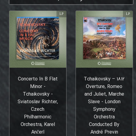
LP
LP
Concerto In B Flat
Tchaikovsky – 1812
Minor -
Overture, Romeo
Tchaikovsky -
and Juliet, Marche
Sviatoslav Richter,
Slave - London
Czech
Symphony
Philharmonic
Orchestra
Orchestra, Karel
Conducted By
Ančerl
André Previn