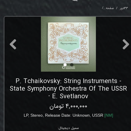
33دور
صفحه
truments - State Symphony Orchestra Of The USSR ⸱ E. Svetlanov
P. Tchaikovsky: String Instruments -
State Symphony Orchestra Of The USSR
⸱ E. Svetlanov
۴,۰۰۰,۰۰۰ تومان
LP
, Stereo, Release Date: Unknown
,
USSR
[
NM
]
سمپل دیجیتال: