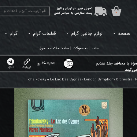
تحویل فوری در تهران و البرز
۰
پست سفارشی به سراسر کشور
صفحه
لوازم جانبی گرام
قطعات گرام
گرام
45دور (7اینچ) بازشده
33دور (12اینچ) آکبند
33دور (12اینچ) باز شده
تبدیل 45
خانه | محصولات | مشخصات محصول
مراه با محافظ جلد تقدیم
اشتراک‌گذاری
کپی لینک
تلگرام
:
ی‌گردد.
Tchaikovsky ● Le Lac Des Cygnes - London Symphony Orchestra ⸱ 