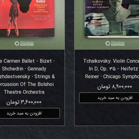
e Carmen Ballet - Bizet ⸱
Tchaikovsky: Violin Conc
Shchedrin ⸱ Gennady
In D, Op. 35 - Heifetz 
zhdestvensky ⸱ Strings &
Reiner ⸱ Chicago Symph
rcussion Of The Bolshoi
۸,۹۰۰,۰۰۰ تومان
Theatre Orchestra
افزودن به سبد خرید
۳,۶۰۰,۰۰۰ تومان
افزودن به سبد خرید