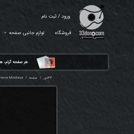
ورود
/
ثبت نام
حساب کاربری من
فروشگاه
لوازم جانبی صفحه
تغییر گذر واژه
سفارشات
هر ​صفحه گرام، ه
خروج از حساب کاربری
م
33دور
صفحه
Pierre Monteux