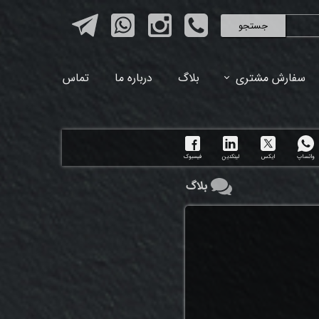
جستجو
سفارش مشتری
بلاگ
درباره ما
تماس
واتساپ
ایکس
لینکدین
فیسبوک
بلاگ