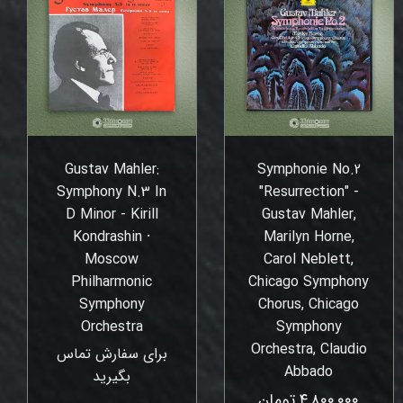
Gustav Mahler:
Symphonie No.2
Symphony N.3 In
"Resurrection" -
D Minor - Kirill
Gustav Mahler,
Kondrashin ⸱
Marilyn Horne,
Moscow
Carol Neblett,
Philharmonic
Chicago Symphony
Symphony
Chorus, Chicago
Orchestra
Symphony
Orchestra, Claudio
برای سفارش تماس
Abbado
بگیرید
۴,۸۰۰,۰۰۰ تومان