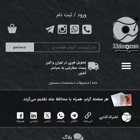
حساب کاربری من
ورود
/
ثبت نام
تغییر گذر واژه
۰
سفارشات
جستجو
خروج از حساب کاربری
تحویل فوری در تهران و البرز
پست سفارشی به سراسر
کشور
خانه | محصولات | مشخصات محصول
هر ​صفحه گرام، همراه با محافظ جلد تقدیم می‌گردد.
اشتراک‌گذاری
کپی لینک
تلگرام
واتساپ
ایکس
لینکدین
فیسبوک
:
بلاگ