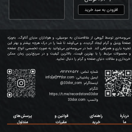
افزودن به سبد خرید
سی‌وسه‌دور توسط گروهی از علاقه‌مندان به موسیقی، و هواداران مدیای آنالوگ، به‌ویژه
صفحۀ وینیل و گرام ایجاد گردیده، و می‌کوشد تا شما را در درک هرچه بیشتر و بهتر این
تجربه یاری و همراهی کند. شما در سی‌وسه‌دور می‌توانید به صورت تخصصی انواع صفحه
و محصولات مرتبط را با بهترین قیمت، بالاترین کیفیت و در سریع‌ترین زمان ممکن
خریداری و مقالات دنیای صفحه و گرام را دنبال نمایید.
شماره تماس:
09212761527
ایمیل پشتیبانی:
info[at]33dor.com
اینستاگرام:
33dor_com
@
تلگرام:
https://t.me/recordstore33dor
واتسپ:
33dor.com
دربارۀ
راهنمای
قوانین و
پرسش‌های
ما
خرید
مقررات
متداول