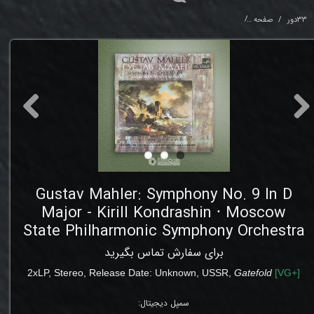
33دور
صفحه
ill Kondrashin ⸱ Moscow State Philharmonic Symphony Orchestra
Gustav Mahler: Symphony No. 9 In D
Major - Kirill Kondrashin ⸱ Moscow
State Philharmonic Symphony Orchestra
برای سفارش تماس بگیرید
2xLP, Stereo, Release Date: Unknown
,
USSR,
Gatefold
[
VG+
]
سمپل دیجیتال: