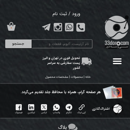
حساب کاربری من
ورود
/
ثبت نام
تغییر گذر واژه
۰
سفارشات
جستجو
خروج از حساب کاربری
تحویل فوری در تهران و البرز
پست سفارشی به سراسر
کشور
خانه | محصولات | مشخصات محصول
هر ​صفحه گرام، همراه با محافظ جلد تقدیم می‌گردد.
اشتراک‌گذاری
کپی لینک
تلگرام
واتساپ
ایکس
لینکدین
فیسبوک
:
بلاگ