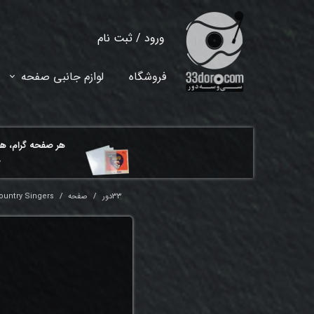
ورود
/
ثبت نام
حساب کاربری من
فروشگاه
لوازم جانبی صفحه
تغییر گذر واژه
سفارشات
هر ​صفحه گرام، ه
خروج از حساب کاربری
م
33دور
صفحه
ountry Singers