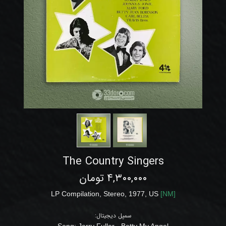
The Country Singers
۴,۳۰۰,۰۰۰ تومان
LP
Compilation, Stereo
, 1977
,
US
[
NM
]
سمپل دیجیتال:
Song:
Jerry Fuller - Betty My Angel