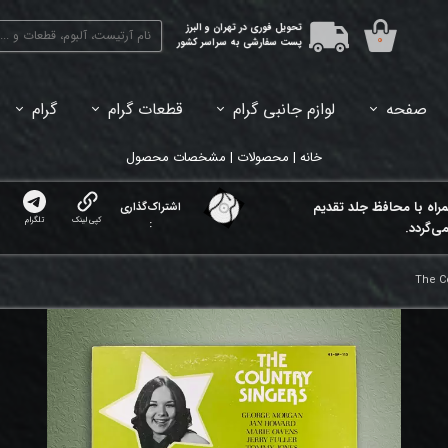
تحویل فوری در تهران و البرز
۰
پست سفارشی به سراسر کشور
صفحه
لوازم جانبی گرام
قطعات گرام
گرام
45دور (7اینچ) بازشده
33دور (12اینچ) آکبند
33دور (12اینچ) باز شده
تبدیل 45
خانه | محصولات | مشخصات محصول
مراه با محافظ جلد تقدیم
اشتراک‌گذاری
کپی لینک
تلگرام
:
ی‌گردد.
The C