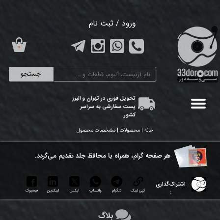
حساب کاربری من
ورود
/
ثبت نام
تغییر گذر واژه
۰
سفارشات
جستجو
خروج از حساب کاربری
تحویل فوری در تهران و البرز
پست سفارشی به سراسر
کشور
خانه | محصولات | مشخصات محصول
هر ​صفحه گرام، همراه با محافظ جلد تقدیم می‌گردد.
اشتراک‌گذاری
کپی لینک
تلگرام
واتساپ
ایکس
لینکدین
فیسبوک
:
بلاگ